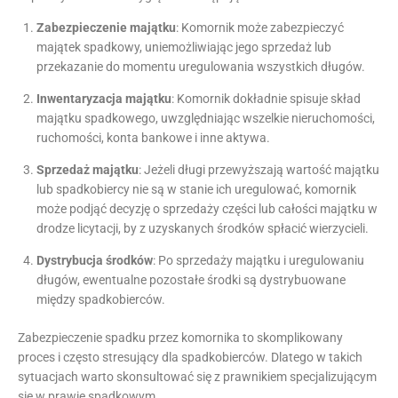
Zabezpieczenie majątku
: Komornik może zabezpieczyć
majątek spadkowy, uniemożliwiając jego sprzedaż lub
przekazanie do momentu uregulowania wszystkich długów.
Inwentaryzacja majątku
: Komornik dokładnie spisuje skład
majątku spadkowego, uwzględniając wszelkie nieruchomości,
ruchomości, konta bankowe i inne aktywa.
Sprzedaż majątku
: Jeżeli długi przewyższają wartość majątku
lub spadkobiercy nie są w stanie ich uregulować, komornik
może podjąć decyzję o sprzedaży części lub całości majątku w
drodze licytacji, by z uzyskanych środków spłacić wierzycieli.
Dystrybucja środków
: Po sprzedaży majątku i uregulowaniu
długów, ewentualne pozostałe środki są dystrybuowane
między spadkobierców.
Zabezpieczenie spadku przez komornika to skomplikowany
proces i często stresujący dla spadkobierców. Dlatego w takich
sytuacjach warto skonsultować się z prawnikiem specjalizującym
się w prawie spadkowym.