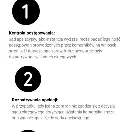
Kontrola postępowania:
Sąd apelacyjny, jako instancja wyższa, może badać legalność
postępowań prowadzonych przez komorników na wniosek
stron, jeśli dotyczą one spraw, które pierwotnie były
rozpatrywane w sądach okręgowych.
Rozpatrywanie apelacji:
W przypadku, gdy jedna ze stron nie zgadza się z decyzją
sądu okręgowego dotyczącą działania komornika, może
ona wnosić apelację do sądu apelacyjnego.