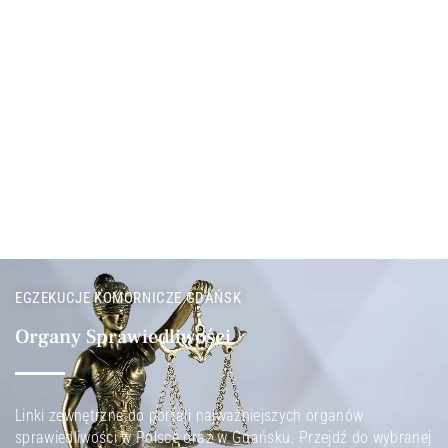
EGZEKUCJE KOMORNICZE GDAŃSK
Organy Sprawiedliwości
Linki zewnętrzne do portali najważniejszych organów
sprawiedliwości w Polsce oraz w Gdańsku. Przejdź do wybranej