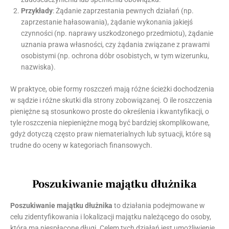
Przykłady
: Żądanie zaprzestania pewnych działań (np.
zaprzestanie hałasowania), żądanie wykonania jakiejś
czynności (np. naprawy uszkodzonego przedmiotu), żądanie
uznania prawa własności, czy żądania związane z prawami
osobistymi (np. ochrona dóbr osobistych, w tym wizerunku,
nazwiska).
W praktyce, obie formy roszczeń mają różne ścieżki dochodzenia
w sądzie i różne skutki dla strony zobowiązanej. O ile roszczenia
pieniężne są stosunkowo proste do określenia i kwantyfikacji, o
tyle roszczenia niepieniężne mogą być bardziej skomplikowane,
gdyż dotyczą często praw niematerialnych lub sytuacji, które są
trudne do oceny w kategoriach finansowych.
Poszukiwanie majątku dłużnika
Poszukiwanie majątku dłużnika
to działania podejmowane w
celu zidentyfikowania i lokalizacji majątku należącego do osoby,
która ma niespłacone długi. Celem tych działań jest umożliwienie