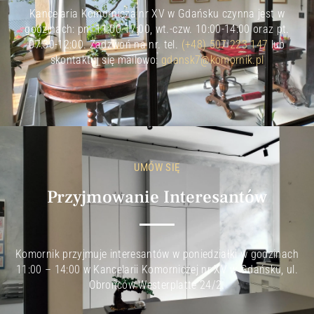
Kancelaria Komornicza nr XV w Gdańsku czynna jest w
godzinach: pn. 11:00-17:00, wt.-czw. 10:00-14:00 oraz pt.
07:30-12:00. Zadzwoń na nr. tel.
(+48) 507 223 147
lub
skontaktuj się mailowo:
gdansk7@komornik.pl
UMÓW SIĘ
Przyjmowanie Interesantów
Komornik przyjmuje interesantów w poniedziałki w godzinach
11:00 – 14:00 w Kancelarii Komorniczej nr XV w Gdańsku, ul.
Obrońców Westerplatte 24/2.