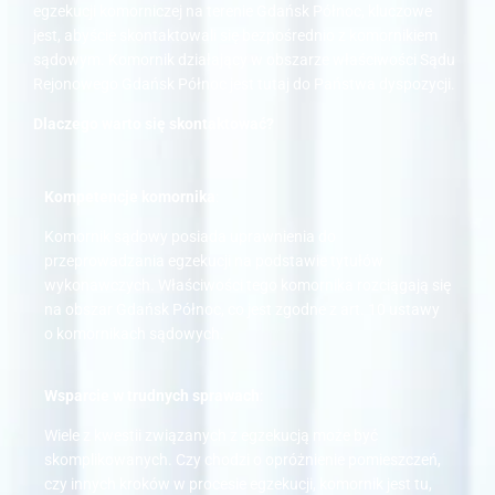
egzekucji komorniczej na terenie Gdańsk Północ, kluczowe
jest, abyście skontaktowali się bezpośrednio z komornikiem
sądowym. Komornik działający w obszarze właściwości Sądu
Rejonowego Gdańsk Północ jest tutaj do Państwa dyspozycji.
Dlaczego warto się skontaktować?
Kompetencje komornika
:
Komornik sądowy posiada uprawnienia do
przeprowadzania egzekucji na podstawie tytułów
wykonawczych. Właściwości tego komornika rozciągają się
na obszar Gdańsk Północ, co jest zgodne z art. 10 ustawy
o komornikach sądowych.
Wsparcie w trudnych sprawach
:
Wiele z kwestii związanych z egzekucją może być
skomplikowanych. Czy chodzi o opróżnienie pomieszczeń,
czy innych kroków w procesie egzekucji, komornik jest tu,