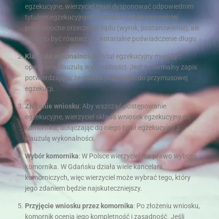
egzekucyjne, wierzyciel musi dysponować odpowiednim
tytułem egzekucyjnym. W Polsce jest to najczęściej
prawomocne orzeczenie sądu (wyrok, postanowienie), ale
może to być również np. notarialne poświadczenie długu.
Klauzula wykonalności
: Tytuł egzekucyjny musi być
opatrzony klauzulą wykonalności. Jest to formalny zapis
potwierdzający, że można przystąpić do przymusowej
egzekucji.
Złożenie wniosku
: Aby wszcząć postępowanie
egzekucyjne, wierzyciel składa wniosek egzekucyjny do
komornika, dołączając do niego tytuł egzekucyjny z
klauzulą wykonalności.
Wybór komornika
: W Polsce wierzyciel ma prawo wyboru
komornika. W Gdańsku działa wiele kancelarii
komorniczych, więc wierzyciel może wybrać tego, który
jego zdaniem będzie najskuteczniejszy.
Przyjęcie wniosku przez komornika
: Po złożeniu wniosku,
komornik ocenia jego kompletność i zasadność. Jeśli