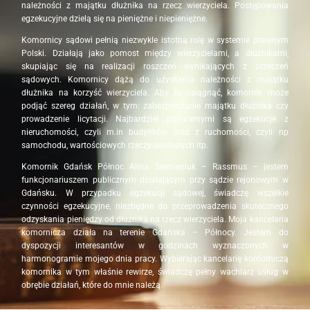
należności z majątku dłużnika na rzecz wierzyciela. Postępowania
egzekucyjne dzielą się na pieniężne i niepieniężne.
Komornicy sądowi pełnią niezwykle istotną rolę w systemie prawnym
Polski. Działają jako pomost między wierzycielami, a dłużnikami,
skupiając się na realizacji roszczeń wynikających z orzeczeń
sądowych. Komornicy dążą do uzyskania należności z majątku
dłużnika na korzyść wierzyciela. Aby to osiągnąć, komornik może
podjąć szereg działań, w tym: zabezpieczanie majątku dłużnika czy
prowadzenie licytacji. Najbardziej popularnymi są egzekucje z
nieruchomości, czyli m.in budynków oraz z ruchomości, czyli np
samochodu, wartościowych rzeczy osobistych itp.
Komornik Gdańsk Północ Alina Siemieniuk – Rassmus – jestem
funkcjonariuszem publicznym działającym przy sądzie rejonowym w
Gdańsku. W przypadku egzekucji sądowej, świadczę wszelkie
czynności egzekucyjne, niezbędne do przeprowadzenia skutecznego
odzyskania pieniędzy od dłużnika na rzecz wierzyciela. Moja kancelaria
komornicza działa na terenie Gdańska – Północy. Jestem do
dyspozycji interesantów w godzinach wyznaczonych w
harmonogramie mojego dnia pracy. Wybierając kancelarię komorniczą
komornika w tym właśnie rewirze, świadczę pełny wachlarz usług w
obrębie działań, które do mnie należą.