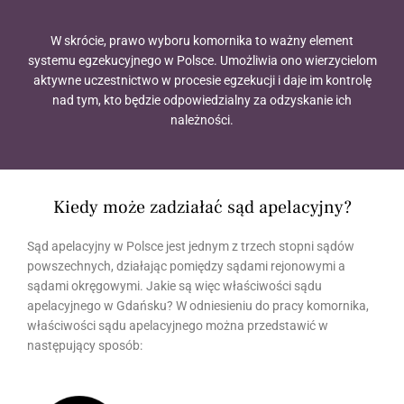
W skrócie, prawo wyboru komornika to ważny element
systemu egzekucyjnego w Polsce. Umożliwia ono wierzycielom
aktywne uczestnictwo w procesie egzekucji i daje im kontrolę
nad tym, kto będzie odpowiedzialny za odzyskanie ich
należności.
Kiedy może zadziałać sąd apelacyjny?
Sąd apelacyjny w Polsce jest jednym z trzech stopni sądów
powszechnych, działając pomiędzy sądami rejonowymi a
sądami okręgowymi. Jakie są więc właściwości sądu
apelacyjnego w Gdańsku? W odniesieniu do pracy komornika,
właściwości sądu apelacyjnego można przedstawić w
następujący sposób: