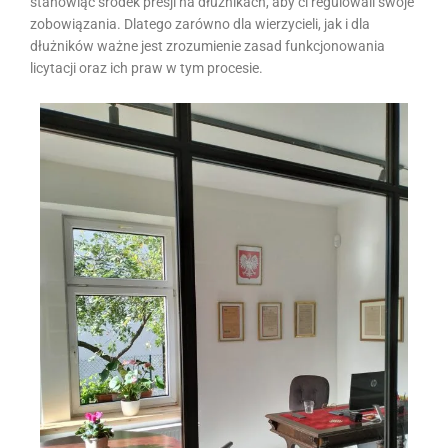
stanowiąc środek presji na dłużnikach, aby ci regulowali swoje
zobowiązania. Dlatego zarówno dla wierzycieli, jak i dla
dłużników ważne jest zrozumienie zasad funkcjonowania
licytacji oraz ich praw w tym procesie.