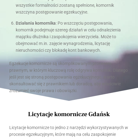
wszystkie formalności zostaną spełnione, komornik
wszczyna postępowanie egzekucyjne.
Działania komornika
: Po wszczęciu postępowania,
komornik podejmuje szereg działań w celu odnalezienia
majątku dłużnika i zaspokojenia wierzyciela. Może to
obejmować m.in. zajęcie wynagrodzenia, licytację
nieruchomości czy blokadę kont bankowych.
Egzekucje komornicze są skomplikowanym procesem
prawnym, w którym kluczową rolę odgrywa komornik. Dlatego
jeśli jest się stroną postępowania egzekucyjnego, warto
skonsultować się z prawnikiem lub doradcą, aby właściwie
zrozumieć swoje prawa i obowiązki.
Licytacje komornicze Gdańsk
Licytacje komornicze to jedno z narzędzi wykorzystywanych w
procesie egzekucyjnym, które mają na celu zaspokojenie