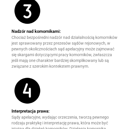
Nadzór nad komornikami:
Chociaż bezpośredni nadzór nad działalnością komorników
jest sprawowany przez prezesów sądów rejonowych, w
pewnych okolicznościach sąd apelacyjny może zajmować
się skargami dotyczącymi pracy komorników, zwłaszcza
jeśli mają one charakter bardziej skomplikowany lub są
związane z szerokim kontekstem prawnym.
Interpretacja prawa:
Sądy apelacyjne, wydając orzeczenia, tworzą pewnego
rodzaju praktykę i interpretację prawa, która może być
istotna dla działań komorników. Działania komornika