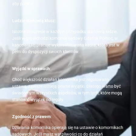
aby pomóc.
Ludzie stanowią klucz:
Istotne znaczenie w każdym przypadku stanowią ludzie.
Jeśli w grę wchodzi komornik sądowy Gdańsk Północ, w
kancelarii tej pracuje wykwalifikowana kadra, która jest w
pełni do dyspozycji swoich klientów.
Wyjątki w sprawach
:
Choć większość działań komornika jest regulowana
ustawą, zawsze istnieją pewne wyjątki. Dlatego warto być
świadomym wszystkich aspektów, w tym tych, które mogą
stanowić wyjątek od reguły.
Zgodność z prawem
:
Działania komornika opierają się na ustawie o komornikach
sądowych. Jeśli masz wątpliwości co do działań