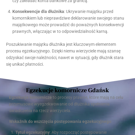
czy zakładać konta bankowe za granicą.
Konsekwencje dla dłużnika
: Ukrywanie majątku przed
komornikiem lub nieprawdziwe deklarowanie swojego stanu
majątkowego może prowadzić do poważnych konsekwencji
prawnych, włączając w to odpowiedzialność karną.
Poszukiwanie majątku dłużnika jest kluczowym elementem
procesu egzekucyjnego. Dzięki niemu wierzyciele mają szansę
odzyskać swoje należności, nawet w sytuacji, gdy dłużnik stara
się unikać płatności.
Egzekucje komornicze Gdańsk
Egzekucje komornicze
to procesy prawne, które mają na celu
przymusowe wyegzekwowanie od dłużnika spełnienia
świadczenia na rzecz wierzyciela.
Wskaźnik do wszczęcia postępowania egzekucyjnego
:
Tytuł egzekucyjny
: Aby rozpocząć postępowanie