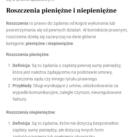
Roszczenia pieniężne i niepieniężne
Roszczenia
to prawo do żądania od kogoś wykonania lub
powstrzymania się od pewnych działań. W kontekście prawnym,
roszczenia dzielą się zazwyczaj na dwie główne
kategorie:
pieniężne
i
niepieniężne
.
Roszczenia pieniężne
:
Definicja
: Są to żądania o zapłatę pewnej sumy pieniędzy,
która jest należna żądającemu na podstawie umowy,
orzeczenia sądu czy innego tytułu prawnego.
Przykłady
: Długi wynikające z umów, odszkodowania za
wypadki komunikacyjne, zaległe czynsze, nieuregulowane
faktury.
Roszczenia niepieniężne
:
Definicja
: Są to żądania, które nie dotyczą bezpośrednio
zapłaty sumy pieniędzy, ale dotyczą innych form
zadośćuczynienia lub spełnienia obowiązku.