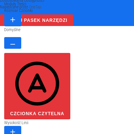
Dostosowania Dostępności
Moduły Treści
Napędzane przez
OneTap
Rozmiar Czcionki
UKRYJ PASEK NARZĘDZI
Domyślne
CZCIONKA CZYTELNA
Wysokość Linii