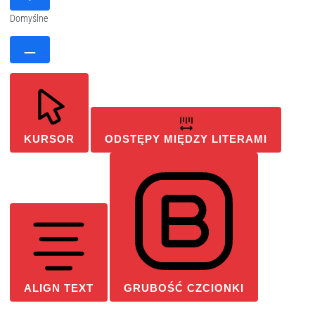
Domyślne
KURSOR
ODSTĘPY MIĘDZY LITERAMI
ALIGN TEXT
GRUBOŚĆ CZCIONKI