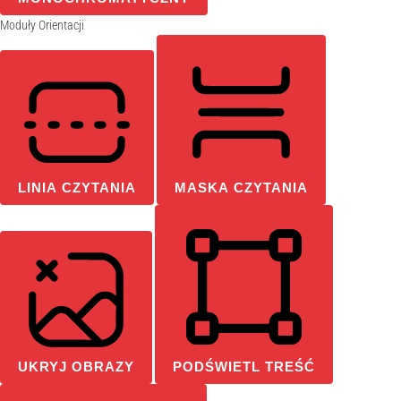
Moduły Orientacji
LINIA CZYTANIA
MASKA CZYTANIA
UKRYJ OBRAZY
PODŚWIETL TREŚĆ