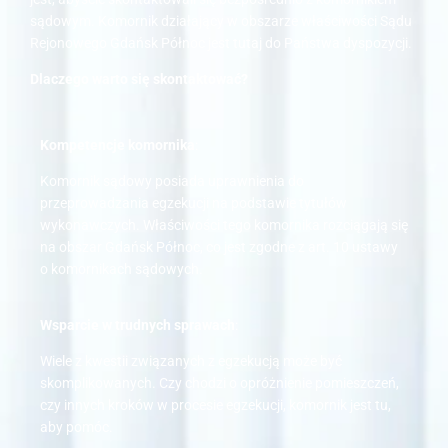
sądowym. Komornik działający w obszarze właściwości Sądu
Rejonowego Gdańsk Północ jest tutaj do Państwa dyspozycji.
Dlaczego warto się skontaktować?
Kompetencje komornika
:
Komornik sądowy posiada uprawnienia do
przeprowadzania egzekucji na podstawie tytułów
wykonawczych. Właściwości tego komornika rozciągają się
na obszar Gdańsk Północ, co jest zgodne z art. 10 ustawy
o komornikach sądowych.
Wsparcie w trudnych sprawach
:
Wiele z kwestii związanych z egzekucją może być
skomplikowanych. Czy chodzi o opróżnienie pomieszczeń,
czy innych kroków w procesie egzekucji, komornik jest tu,
aby pomóc.