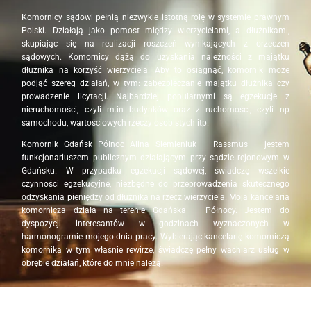
Komornicy sądowi pełnią niezwykle istotną rolę w systemie prawnym
Polski. Działają jako pomost między wierzycielami, a dłużnikami,
skupiając się na realizacji roszczeń wynikających z orzeczeń
sądowych. Komornicy dążą do uzyskania należności z majątku
dłużnika na korzyść wierzyciela. Aby to osiągnąć, komornik może
podjąć szereg działań, w tym: zabezpieczanie majątku dłużnika czy
prowadzenie licytacji. Najbardziej popularnymi są egzekucje z
nieruchomości, czyli m.in budynków oraz z ruchomości, czyli np
samochodu, wartościowych rzeczy osobistych itp.
Komornik Gdańsk Północ Alina Siemieniuk – Rassmus – jestem
funkcjonariuszem publicznym działającym przy sądzie rejonowym w
Gdańsku. W przypadku egzekucji sądowej, świadczę wszelkie
czynności egzekucyjne, niezbędne do przeprowadzenia skutecznego
odzyskania pieniędzy od dłużnika na rzecz wierzyciela. Moja kancelaria
komornicza działa na terenie Gdańska – Północy. Jestem do
dyspozycji interesantów w godzinach wyznaczonych w
harmonogramie mojego dnia pracy. Wybierając kancelarię komorniczą
komornika w tym właśnie rewirze, świadczę pełny wachlarz usług w
obrębie działań, które do mnie należą.