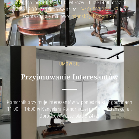
godzinach: pn. 11:00-17:00, wt.-czw. 10:00-14:00 oraz pt.
07:30-12:00. Zadzwoń na nr. tel.
(+48) 507 223 147
lub
skontaktuj się mailowo:
gdansk7@komornik.pl
UMÓW SIĘ
Przyjmowanie Interesantów
Komornik przyjmuje interesantów w poniedziałki w godzinach
11:00 – 14:00 w Kancelarii Komorniczej nr XV w Gdańsku, ul.
Obrońców Westerplatte 24/2.