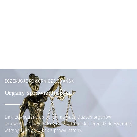
EGZEKUCJE KOMORNICZE GDAŃSK
Organy Sprawiedliwości
Linki zewnętrzne do portali najważniejszych organów
sprawiedliwości w Polsce oraz w Gdańsku. Przejdź do wybranej
witryny, klikając w box z prawej strony.