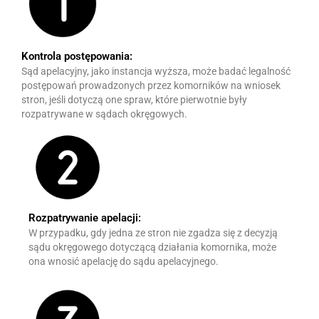
Kontrola postępowania:
Sąd apelacyjny, jako instancja wyższa, może badać legalność
postępowań prowadzonych przez komorników na wniosek
stron, jeśli dotyczą one spraw, które pierwotnie były
rozpatrywane w sądach okręgowych.
Rozpatrywanie apelacji:
W przypadku, gdy jedna ze stron nie zgadza się z decyzją
sądu okręgowego dotyczącą działania komornika, może
ona wnosić apelację do sądu apelacyjnego.