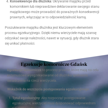
Konsekwencje dla dłużnika
: Ukrywanie majątku przed
komornikiem lub nieprawdziwe deklarowanie swojego stanu
majątkowego może prowadzić do poważnych konsekwencji
prawnych, włączając w to odpowiedzialność karną.
Poszukiwanie majątku dłużnika jest kluczowym elementem
procesu egzekucyjnego. Dzięki niemu wierzyciele mają szansę
odzyskać swoje należności, nawet w sytuacji, gdy dłużnik stara
się unikać płatności.
Egzekucje komornicze Gdańsk
Egzekucje komornicze
to procesy prawne, które mają na celu
przymusowe wyegzekwowanie od dłużnika spełnienia
świadczenia na rzecz wierzyciela.
Wskaźnik do wszczęcia postępowania egzekucyjnego
:
Tytuł egzekucyjny
: Aby rozpocząć postępowanie
egzekucyjne, wierzyciel musi dysponować odpowiednim