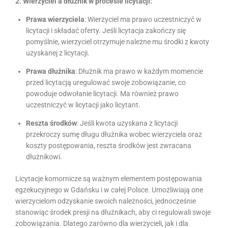
2. Wierzyciel a dłużnik w procesie licytacji:
Prawa wierzyciela
: Wierzyciel ma prawo uczestniczyć w
licytacji i składać oferty. Jeśli licytacja zakończy się
pomyślnie, wierzyciel otrzymuje należne mu środki z kwoty
uzyskanej z licytacji.
Prawa dłużnika
: Dłużnik ma prawo w każdym momencie
przed licytacją uregulować swoje zobowiązanie, co
powoduje odwołanie licytacji. Ma również prawo
uczestniczyć w licytacji jako licytant.
Reszta środków
: Jeśli kwota uzyskana z licytacji
przekroczy sumę długu dłużnika wobec wierzyciela oraz
koszty postępowania, reszta środków jest zwracana
dłużnikowi.
Licytacje komornicze są ważnym elementem postępowania
egzekucyjnego w Gdańsku i w całej Polsce. Umożliwiają one
wierzycielom odzyskanie swoich należności, jednocześnie
stanowiąc środek presji na dłużnikach, aby ci regulowali swoje
zobowiązania. Dlatego zarówno dla wierzycieli, jak i dla