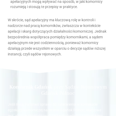
apelacyjnych mogą wpływać na sposób, w jaki komornicy
rozumieją i stosują te przepisy w praktyce.
W skrócie, sąd apelacyjny ma kluczową rolę w kontroli i
nadzorze nad pracą komorników, zwłaszcza w kontekście
apelacji i skarg dotyczących działalności komorniczej. Jednak
bezpośrednia współpraca pomiędzy komornikami, a sądem
apelacyjnym nie jest codziennością, ponieważ komornicy
działają przede wszystkim w oparciu o decyzje sądów niższej
instancji, czyli sądów rejonowych.
Komornik Gdańsk
przy Sądzie Rejonowym
Gdańsk Północ
Jeśli mają Państwo sprawy do załatwienia w kontekście
egzekucji komorniczej na terenie Gdańsk Północ, kluczowe
jest, abyście skontaktowali się bezpośrednio z komornikiem