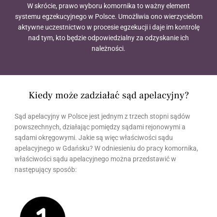
W skrócie, prawo wyboru komornika to ważny element
systemu egzekucyjnego w Polsce. Umożliwia ono wierzycielom
aktywne uczestnictwo w procesie egzekucji i daje im kontrolę
nad tym, kto będzie odpowiedzialny za odzyskanie ich
należności.
Kiedy może zadziałać sąd apelacyjny?
Sąd apelacyjny w Polsce jest jednym z trzech stopni sądów
powszechnych, działając pomiędzy sądami rejonowymi a
sądami okręgowymi. Jakie są więc właściwości sądu
apelacyjnego w Gdańsku? W odniesieniu do pracy komornika,
właściwości sądu apelacyjnego można przedstawić w
następujący sposób: