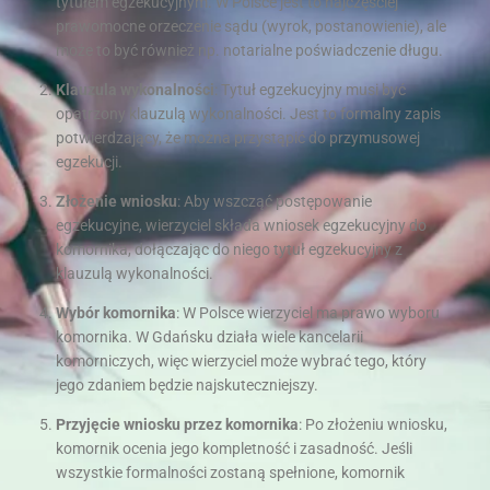
tytułem egzekucyjnym. W Polsce jest to najczęściej
prawomocne orzeczenie sądu (wyrok, postanowienie), ale
może to być również np. notarialne poświadczenie długu.
Klauzula wykonalności
: Tytuł egzekucyjny musi być
opatrzony klauzulą wykonalności. Jest to formalny zapis
potwierdzający, że można przystąpić do przymusowej
egzekucji.
Złożenie wniosku
: Aby wszcząć postępowanie
egzekucyjne, wierzyciel składa wniosek egzekucyjny do
komornika, dołączając do niego tytuł egzekucyjny z
klauzulą wykonalności.
Wybór komornika
: W Polsce wierzyciel ma prawo wyboru
komornika. W Gdańsku działa wiele kancelarii
komorniczych, więc wierzyciel może wybrać tego, który
jego zdaniem będzie najskuteczniejszy.
Przyjęcie wniosku przez komornika
: Po złożeniu wniosku,
komornik ocenia jego kompletność i zasadność. Jeśli
wszystkie formalności zostaną spełnione, komornik