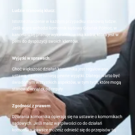
Ludzie stanowią klucz:
Istotne znaczenie w każdym przypadku stanowią ludzie.
Jeśli w grę wchodzi komornik sądowy Gdańsk Północ, w
kancelarii tej pracuje wykwalifikowana kadra, która jest w
pełni do dyspozycji swoich klientów.
Wyjątki w sprawach
:
Choć większość działań komornika jest regulowana
ustawą, zawsze istnieją pewne wyjątki. Dlatego warto być
świadomym wszystkich aspektów, w tym tych, które mogą
stanowić wyjątek od reguły.
Zgodność z prawem
:
Działania komornika opierają się na ustawie o komornikach
sądowych. Jeśli masz wątpliwości co do działań
komornika, zawsze możesz odnieść się do przepisów tej