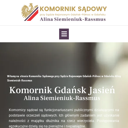
Witamy na stronie Komornika Sądowego przy Sądzie Rejonowym Gdańsk-Północ w Gdańsku Aliny
Siemieniuk-Rassmus
Komornik Gdańsk Jasień
Alina Siemieniuk-Rassmus
Komornicy sądowi są funkcjonariuszami publicznymi działającymi na
podstawie orzeczeń sądowych. Ich głównym zadaniem jest uzyskanie
należności z majątku dłużnika na rzecz wierzyciela. Postępowania
egzekucyjne dzielą się na pieniężne i niepieniężne.