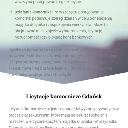
wszczyna postępowanie egzekucyjne.
Działania komornika
: Po wszczęciu postępowania,
komornik podejmuje szereg działań w celu odnalezienia
majątku dłużnika i zaspokojenia wierzyciela. Może to
obejmować m.in. zajęcie wynagrodzenia, licytację
nieruchomości czy blokadę kont bankowych.
Egzekucje komornicze są skomplikowanym procesem
prawnym, w którym kluczową rolę odgrywa komornik. Dlatego
jeśli jest się stroną postępowania egzekucyjnego, warto
skonsultować się z prawnikiem lub doradcą, aby właściwie
zrozumieć swoje prawa i obowiązki.
Licytacje komornicze Gdańsk
Licytacje komornicze to jedno z narzędzi wykorzystywanych w
procesie egzekucyjnym, które mają na celu zaspokojenie
roszczeń wierzyciela kosztem majątku dłużnika. W przypadku
Gdańska, procedury licytacyjne są podobne do tych