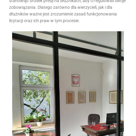
stanowiąc środek presji na dłużnikach, aby ci regulowali swoje
zobowiązania. Dlatego zarówno dla wierzycieli, jak i dla
dłużników ważne jest zrozumienie zasad funkcjonowania
licytacji oraz ich praw w tym procesie.