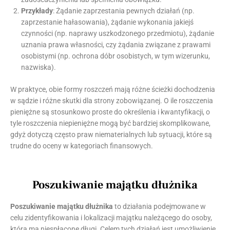
Przykłady
: Żądanie zaprzestania pewnych działań (np.
zaprzestanie hałasowania), żądanie wykonania jakiejś
czynności (np. naprawy uszkodzonego przedmiotu), żądanie
uznania prawa własności, czy żądania związane z prawami
osobistymi (np. ochrona dóbr osobistych, w tym wizerunku,
nazwiska).
W praktyce, obie formy roszczeń mają różne ścieżki dochodzenia
w sądzie i różne skutki dla strony zobowiązanej. O ile roszczenia
pieniężne są stosunkowo proste do określenia i kwantyfikacji, o
tyle roszczenia niepieniężne mogą być bardziej skomplikowane,
gdyż dotyczą często praw niematerialnych lub sytuacji, które są
trudne do oceny w kategoriach finansowych.
Poszukiwanie majątku dłużnika
Poszukiwanie majątku dłużnika
to działania podejmowane w
celu zidentyfikowania i lokalizacji majątku należącego do osoby,
która ma niespłacone długi. Celem tych działań jest umożliwienie