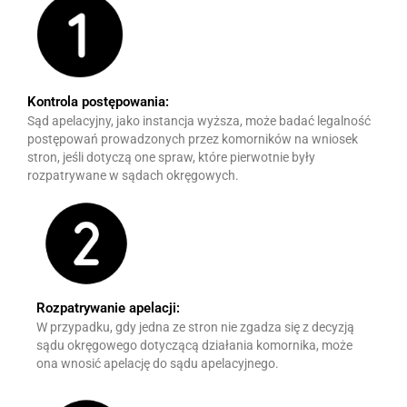
Kontrola postępowania:
Sąd apelacyjny, jako instancja wyższa, może badać legalność
postępowań prowadzonych przez komorników na wniosek
stron, jeśli dotyczą one spraw, które pierwotnie były
rozpatrywane w sądach okręgowych.
Rozpatrywanie apelacji:
W przypadku, gdy jedna ze stron nie zgadza się z decyzją
sądu okręgowego dotyczącą działania komornika, może
ona wnosić apelację do sądu apelacyjnego.