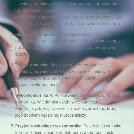
egzekucyjne, wierzyciel musi dysponować odpowiednim
tytułem egzekucyjnym. W Polsce jest to najczęściej
prawomocne orzeczenie sądu (wyrok, postanowienie), ale
może to być również np. notarialne poświadczenie długu.
Klauzula wykonalności
: Tytuł egzekucyjny musi być
opatrzony klauzulą wykonalności. Jest to formalny zapis
potwierdzający, że można przystąpić do przymusowej
egzekucji.
Złożenie wniosku
: Aby wszcząć postępowanie
egzekucyjne, wierzyciel składa wniosek egzekucyjny do
komornika, dołączając do niego tytuł egzekucyjny z
klauzulą wykonalności.
Wybór komornika
: W Polsce wierzyciel ma prawo wyboru
komornika. W Gdańsku działa wiele kancelarii
komorniczych, więc wierzyciel może wybrać tego, który
jego zdaniem będzie najskuteczniejszy.
Przyjęcie wniosku przez komornika
: Po złożeniu wniosku,
komornik ocenia jego kompletność i zasadność. Jeśli