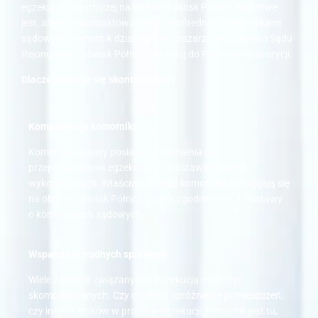
egzekucji komorniczej na terenie Gdańsk Północ, kluczowe
jest, abyście skontaktowali się bezpośrednio z komornikiem
sądowym. Komornik działający w obszarze właściwości Sądu
Rejonowego Gdańsk Północ jest tutaj do Państwa dyspozycji.
Dlaczego warto się skontaktować?
Kompetencje komornika
:
Komornik sądowy posiada uprawnienia do
przeprowadzania egzekucji na podstawie tytułów
wykonawczych. Właściwości tego komornika rozciągają się
na obszar Gdańsk Północ, co jest zgodne z art. 10 ustawy
o komornikach sądowych.
Wsparcie w trudnych sprawach
:
Wiele z kwestii związanych z egzekucją może być
skomplikowanych. Czy chodzi o opróżnienie pomieszczeń,
czy innych kroków w procesie egzekucji, komornik jest tu,