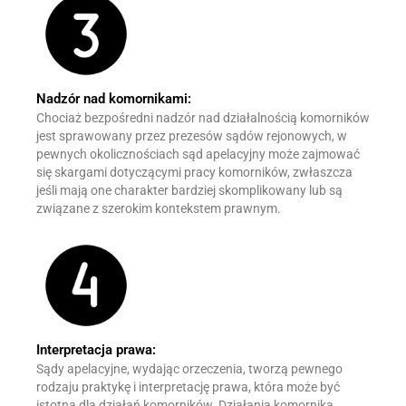
Nadzór nad komornikami:
Chociaż bezpośredni nadzór nad działalnością komorników
jest sprawowany przez prezesów sądów rejonowych, w
pewnych okolicznościach sąd apelacyjny może zajmować
się skargami dotyczącymi pracy komorników, zwłaszcza
jeśli mają one charakter bardziej skomplikowany lub są
związane z szerokim kontekstem prawnym.
Interpretacja prawa:
Sądy apelacyjne, wydając orzeczenia, tworzą pewnego
rodzaju praktykę i interpretację prawa, która może być
istotna dla działań komorników. Działania komornika