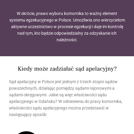
W skrócie, prawo wyboru komornika to ważny element
systemu egzekucyjnego w Polsce. Umożliwia ono wierzycielom
aktywne uczestnictwo w procesie egzekucji i daje im kontrolę
nad tym, kto będzie odpowiedzialny za odzyskanie ich
należności.
Kiedy może zadziałać sąd apelacyjny?
Sąd apelacyjny w Polsce jest jednym z trzech stopni sądów
powszechnych, działając pomiędzy sądami rejonowymi a
sądami okręgowymi. Jakie są więc właściwości sądu
apelacyjnego w Gdańsku? W odniesieniu do pracy komornika,
właściwości sądu apelacyjnego można przedstawić w
następujący sposób: