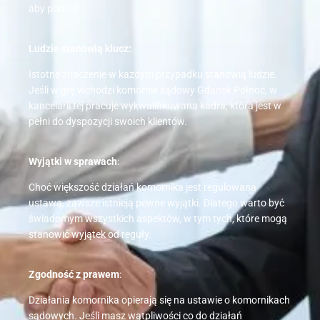
aby pomóc.
Ludzie stanowią klucz:
Istotne znaczenie w każdym przypadku stanowią ludzie.
Jeśli w grę wchodzi komornik sądowy Gdańsk Północ, w
kancelarii tej pracuje wykwalifikowana kadra, która jest w
pełni do dyspozycji swoich klientów.
Wyjątki w sprawach
:
Choć większość działań komornika jest regulowana
ustawą, zawsze istnieją pewne wyjątki. Dlatego warto być
świadomym wszystkich aspektów, w tym tych, które mogą
stanowić wyjątek od reguły.
Zgodność z prawem
:
Działania komornika opierają się na ustawie o komornikach
sądowych. Jeśli masz wątpliwości co do działań