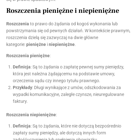
Roszczenia pieniężne i niepieniężne
Roszczenia
to prawo do żądania od kogoś wykonania lub
powstrzymania się od pewnych działań. W kontekście prawnym,
roszczenia dzielą się zazwyczaj na dwie główne
kategorie:
pieniężne
i
niepieniężne
.
Roszczenia pieniężne
:
Definicja
: Są to żądania o zapłatę pewnej sumy pieniędzy,
która jest należna żądającemu na podstawie umowy,
orzeczenia sądu czy innego tytułu prawnego.
Przykłady
: Długi wynikające z umów, odszkodowania za
wypadki komunikacyjne, zaległe czynsze, nieuregulowane
faktury.
Roszczenia niepieniężne
:
Definicja
: Są to żądania, które nie dotyczą bezpośrednio
zapłaty sumy pieniędzy, ale dotyczą innych form
zadośćuczynienia lub spełnienia obowiązku.