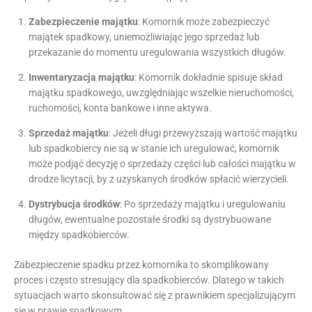
Zabezpieczenie majątku
: Komornik może zabezpieczyć
majątek spadkowy, uniemożliwiając jego sprzedaż lub
przekazanie do momentu uregulowania wszystkich długów.
Inwentaryzacja majątku
: Komornik dokładnie spisuje skład
majątku spadkowego, uwzględniając wszelkie nieruchomości,
ruchomości, konta bankowe i inne aktywa.
Sprzedaż majątku
: Jeżeli długi przewyższają wartość majątku
lub spadkobiercy nie są w stanie ich uregulować, komornik
może podjąć decyzję o sprzedaży części lub całości majątku w
drodze licytacji, by z uzyskanych środków spłacić wierzycieli.
Dystrybucja środków
: Po sprzedaży majątku i uregulowaniu
długów, ewentualne pozostałe środki są dystrybuowane
między spadkobierców.
Zabezpieczenie spadku przez komornika to skomplikowany
proces i często stresujący dla spadkobierców. Dlatego w takich
sytuacjach warto skonsultować się z prawnikiem specjalizującym
się w prawie spadkowym.