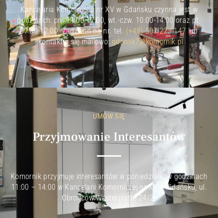
Kancelaria Komornicza nr XV w Gdańsku czynna jest w
godzinach: pn. 11:00-17:00, wt.-czw. 10:00-14:00 oraz pt.
07:30-12:00. Zadzwoń na nr. tel.
(+48) 507 223 147
lub
skontaktuj się mailowo:
gdansk7@komornik.pl
UMÓW SIĘ
Przyjmowanie Interesantów
Komornik przyjmuje interesantów w poniedziałki w godzinach
11:00 – 14:00 w Kancelarii Komorniczej nr XV w Gdańsku, ul.
Obrońców Westerplatte 24/2.