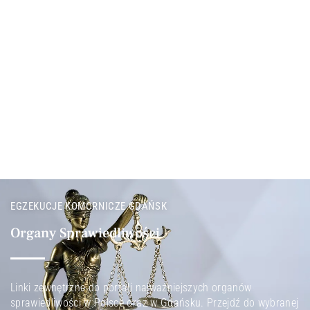
EGZEKUCJE KOMORNICZE GDAŃSK
Organy Sprawiedliwości
Linki zewnętrzne do portali najważniejszych organów
sprawiedliwości w Polsce oraz w Gdańsku. Przejdź do wybranej