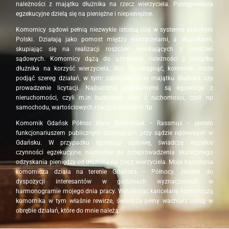
należności z majątku dłużnika na rzecz wierzyciela. Postępowania
egzekucyjne dzielą się na pieniężne i niepieniężne.
Komornicy sądowi pełnią niezwykle istotną rolę w systemie prawnym
Polski. Działają jako pomost między wierzycielami, a dłużnikami,
skupiając się na realizacji roszczeń wynikających z orzeczeń
sądowych. Komornicy dążą do uzyskania należności z majątku
dłużnika na korzyść wierzyciela. Aby to osiągnąć, komornik może
podjąć szereg działań, w tym: zabezpieczanie majątku dłużnika czy
prowadzenie licytacji. Najbardziej popularnymi są egzekucje z
nieruchomości, czyli m.in budynków oraz z ruchomości, czyli np
samochodu, wartościowych rzeczy osobistych itp.
Komornik Gdańsk Północ Alina Siemieniuk – Rassmus – jestem
funkcjonariuszem publicznym działającym przy sądzie rejonowym w
Gdańsku. W przypadku egzekucji sądowej, świadczę wszelkie
czynności egzekucyjne, niezbędne do przeprowadzenia skutecznego
odzyskania pieniędzy od dłużnika na rzecz wierzyciela. Moja kancelaria
komornicza działa na terenie Gdańska – Północy. Jestem do
dyspozycji interesantów w godzinach wyznaczonych w
harmonogramie mojego dnia pracy. Wybierając kancelarię komorniczą
komornika w tym właśnie rewirze, świadczę pełny wachlarz usług w
obrębie działań, które do mnie należą.