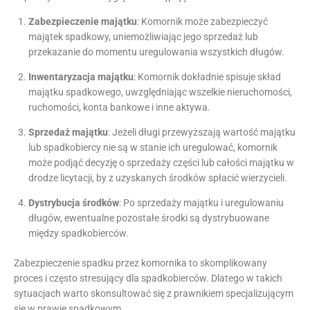
Zabezpieczenie majątku
: Komornik może zabezpieczyć
majątek spadkowy, uniemożliwiając jego sprzedaż lub
przekazanie do momentu uregulowania wszystkich długów.
Inwentaryzacja majątku
: Komornik dokładnie spisuje skład
majątku spadkowego, uwzględniając wszelkie nieruchomości,
ruchomości, konta bankowe i inne aktywa.
Sprzedaż majątku
: Jeżeli długi przewyższają wartość majątku
lub spadkobiercy nie są w stanie ich uregulować, komornik
może podjąć decyzję o sprzedaży części lub całości majątku w
drodze licytacji, by z uzyskanych środków spłacić wierzycieli.
Dystrybucja środków
: Po sprzedaży majątku i uregulowaniu
długów, ewentualne pozostałe środki są dystrybuowane
między spadkobierców.
Zabezpieczenie spadku przez komornika to skomplikowany
proces i często stresujący dla spadkobierców. Dlatego w takich
sytuacjach warto skonsultować się z prawnikiem specjalizującym
się w prawie spadkowym.