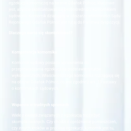
egzekucji komorniczej na terenie Gdańsk Północ, kluczowe
jest, abyście skontaktowali się bezpośrednio z komornikiem
sądowym. Komornik działający w obszarze właściwości Sądu
Rejonowego Gdańsk Północ jest tutaj do Państwa dyspozycji.
Dlaczego warto się skontaktować?
Kompetencje komornika
:
Komornik sądowy posiada uprawnienia do
przeprowadzania egzekucji na podstawie tytułów
wykonawczych. Właściwości tego komornika rozciągają się
na obszar Gdańsk Północ, co jest zgodne z art. 10 ustawy
o komornikach sądowych.
Wsparcie w trudnych sprawach
:
Wiele z kwestii związanych z egzekucją może być
skomplikowanych. Czy chodzi o opróżnienie pomieszczeń,
czy innych kroków w procesie egzekucji, komornik jest tu,