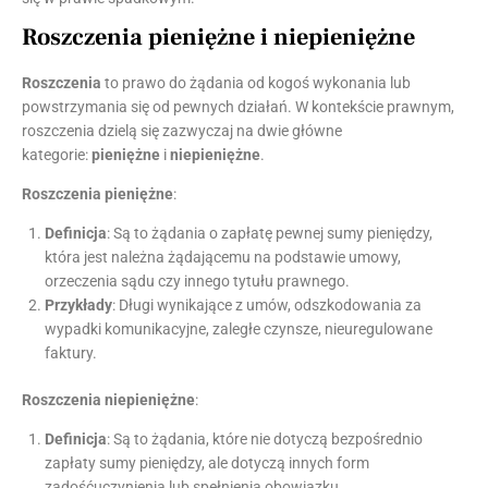
Roszczenia pieniężne i niepieniężne
Roszczenia
to prawo do żądania od kogoś wykonania lub
powstrzymania się od pewnych działań. W kontekście prawnym,
roszczenia dzielą się zazwyczaj na dwie główne
kategorie:
pieniężne
i
niepieniężne
.
Roszczenia pieniężne
:
Definicja
: Są to żądania o zapłatę pewnej sumy pieniędzy,
która jest należna żądającemu na podstawie umowy,
orzeczenia sądu czy innego tytułu prawnego.
Przykłady
: Długi wynikające z umów, odszkodowania za
wypadki komunikacyjne, zaległe czynsze, nieuregulowane
faktury.
Roszczenia niepieniężne
:
Definicja
: Są to żądania, które nie dotyczą bezpośrednio
zapłaty sumy pieniędzy, ale dotyczą innych form
zadośćuczynienia lub spełnienia obowiązku.