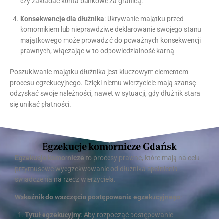
czy zakładać konta bankowe za granicą.
Konsekwencje dla dłużnika
: Ukrywanie majątku przed
komornikiem lub nieprawdziwe deklarowanie swojego stanu
majątkowego może prowadzić do poważnych konsekwencji
prawnych, włączając w to odpowiedzialność karną.
Poszukiwanie majątku dłużnika jest kluczowym elementem
procesu egzekucyjnego. Dzięki niemu wierzyciele mają szansę
odzyskać swoje należności, nawet w sytuacji, gdy dłużnik stara
się unikać płatności.
Egzekucje komornicze Gdańsk
Egzekucje komornicze
to procesy prawne, które mają na celu
przymusowe wyegzekwowanie od dłużnika spełnienia
świadczenia na rzecz wierzyciela.
Wskaźnik do wszczęcia postępowania egzekucyjnego
:
Tytuł egzekucyjny
: Aby rozpocząć postępowanie