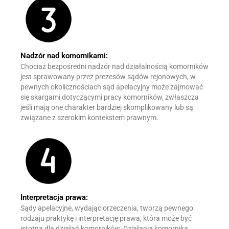
Nadzór nad komornikami:
Chociaż bezpośredni nadzór nad działalnością komorników
jest sprawowany przez prezesów sądów rejonowych, w
pewnych okolicznościach sąd apelacyjny może zajmować
się skargami dotyczącymi pracy komorników, zwłaszcza
jeśli mają one charakter bardziej skomplikowany lub są
związane z szerokim kontekstem prawnym.
Interpretacja prawa:
Sądy apelacyjne, wydając orzeczenia, tworzą pewnego
rodzaju praktykę i interpretację prawa, która może być
istotna dla działań komorników. Działania komornika