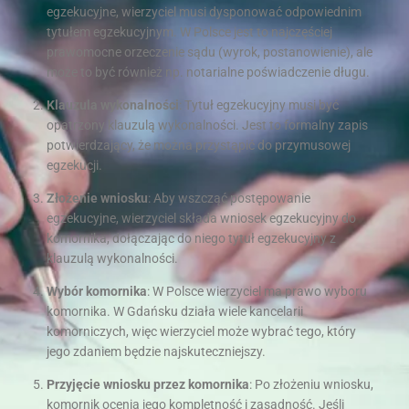
egzekucyjne, wierzyciel musi dysponować odpowiednim
tytułem egzekucyjnym. W Polsce jest to najczęściej
prawomocne orzeczenie sądu (wyrok, postanowienie), ale
może to być również np. notarialne poświadczenie długu.
Klauzula wykonalności
: Tytuł egzekucyjny musi być
opatrzony klauzulą wykonalności. Jest to formalny zapis
potwierdzający, że można przystąpić do przymusowej
egzekucji.
Złożenie wniosku
: Aby wszcząć postępowanie
egzekucyjne, wierzyciel składa wniosek egzekucyjny do
komornika, dołączając do niego tytuł egzekucyjny z
klauzulą wykonalności.
Wybór komornika
: W Polsce wierzyciel ma prawo wyboru
komornika. W Gdańsku działa wiele kancelarii
komorniczych, więc wierzyciel może wybrać tego, który
jego zdaniem będzie najskuteczniejszy.
Przyjęcie wniosku przez komornika
: Po złożeniu wniosku,
komornik ocenia jego kompletność i zasadność. Jeśli