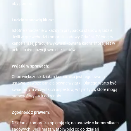
aby pomóc.
Ludzie stanowią klucz:
Istotne znaczenie w każdym przypadku stanowią ludzie.
Jeśli w grę wchodzi komornik sądowy Gdańsk Północ, w
kancelarii tej pracuje wykwalifikowana kadra, która jest w
pełni do dyspozycji swoich klientów.
Wyjątki w sprawach
:
Choć większość działań komornika jest regulowana
ustawą, zawsze istnieją pewne wyjątki. Dlatego warto być
świadomym wszystkich aspektów, w tym tych, które mogą
stanowić wyjątek od reguły.
Zgodność z prawem
:
Działania komornika opierają się na ustawie o komornikach
sądowych. Jeśli masz wątpliwości co do działań