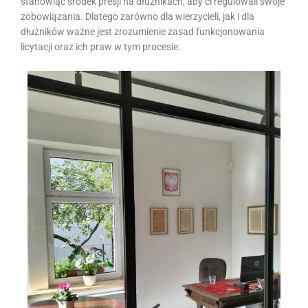
stanowiąc środek presji na dłużnikach, aby ci regulowali swoje
zobowiązania. Dlatego zarówno dla wierzycieli, jak i dla
dłużników ważne jest zrozumienie zasad funkcjonowania
licytacji oraz ich praw w tym procesie.