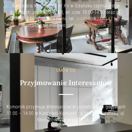
Kancelaria Komornicza nr XV w Gdańsku czynna jest w
godzinach: pn. 11:00-17:00, wt.-czw. 10:00-14:00 oraz pt.
07:30-12:00. Zadzwoń na nr. tel.
(+48) 507 223 147
lub
skontaktuj się mailowo:
gdansk7@komornik.pl
UMÓW SIĘ
Przyjmowanie Interesantów
Komornik przyjmuje interesantów w poniedziałki w godzinach
11:00 – 14:00 w Kancelarii Komorniczej nr XV w Gdańsku, ul.
Obrońców Westerplatte 24/2.