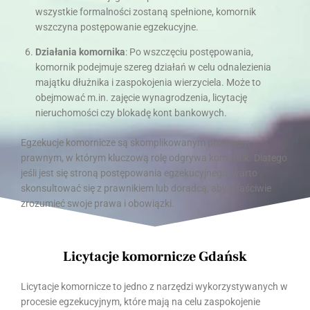
wszystkie formalności zostaną spełnione, komornik
wszczyna postępowanie egzekucyjne.
Działania komornika
: Po wszczęciu postępowania,
komornik podejmuje szereg działań w celu odnalezienia
majątku dłużnika i zaspokojenia wierzyciela. Może to
obejmować m.in. zajęcie wynagrodzenia, licytację
nieruchomości czy blokadę kont bankowych.
Egzekucje komornicze są skomplikowanym procesem
prawnym, w którym kluczową rolę odgrywa komornik. Dlatego
jeśli jest się stroną postępowania egzekucyjnego, warto
skonsultować się z prawnikiem lub doradcą, aby właściwie
zrozumieć swoje prawa i obowiązki.
Licytacje komornicze Gdańsk
Licytacje komornicze to jedno z narzędzi wykorzystywanych w
procesie egzekucyjnym, które mają na celu zaspokojenie