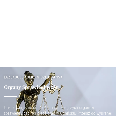
EGZEKUCJE KOMORNICZE GDAŃSK
Organy Sprawiedliwości
Linki zewnętrzne do portali najważniejszych organów
sprawiedliwości w Polsce oraz w Gdańsku. Przejdź do wybranej