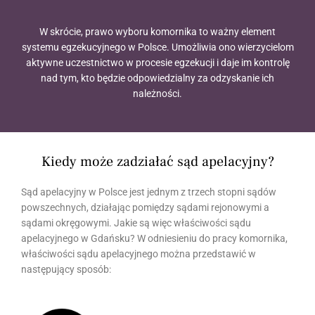
W skrócie, prawo wyboru komornika to ważny element
systemu egzekucyjnego w Polsce. Umożliwia ono wierzycielom
aktywne uczestnictwo w procesie egzekucji i daje im kontrolę
nad tym, kto będzie odpowiedzialny za odzyskanie ich
należności.
Kiedy może zadziałać sąd apelacyjny?
Sąd apelacyjny w Polsce jest jednym z trzech stopni sądów
powszechnych, działając pomiędzy sądami rejonowymi a
sądami okręgowymi. Jakie są więc właściwości sądu
apelacyjnego w Gdańsku? W odniesieniu do pracy komornika,
właściwości sądu apelacyjnego można przedstawić w
następujący sposób: