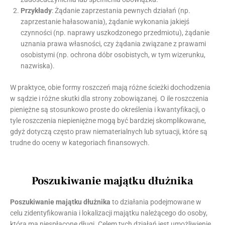
Przykłady
: Żądanie zaprzestania pewnych działań (np.
zaprzestanie hałasowania), żądanie wykonania jakiejś
czynności (np. naprawy uszkodzonego przedmiotu), żądanie
uznania prawa własności, czy żądania związane z prawami
osobistymi (np. ochrona dóbr osobistych, w tym wizerunku,
nazwiska).
W praktyce, obie formy roszczeń mają różne ścieżki dochodzenia
w sądzie i różne skutki dla strony zobowiązanej. O ile roszczenia
pieniężne są stosunkowo proste do określenia i kwantyfikacji, o
tyle roszczenia niepieniężne mogą być bardziej skomplikowane,
gdyż dotyczą często praw niematerialnych lub sytuacji, które są
trudne do oceny w kategoriach finansowych.
Poszukiwanie majątku dłużnika
Poszukiwanie majątku dłużnika
to działania podejmowane w
celu zidentyfikowania i lokalizacji majątku należącego do osoby,
która ma niespłacone długi. Celem tych działań jest umożliwienie