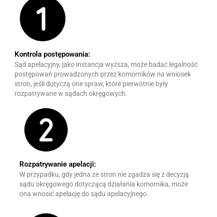
Kontrola postępowania:
Sąd apelacyjny, jako instancja wyższa, może badać legalność
postępowań prowadzonych przez komorników na wniosek
stron, jeśli dotyczą one spraw, które pierwotnie były
rozpatrywane w sądach okręgowych.
Rozpatrywanie apelacji:
W przypadku, gdy jedna ze stron nie zgadza się z decyzją
sądu okręgowego dotyczącą działania komornika, może
ona wnosić apelację do sądu apelacyjnego.