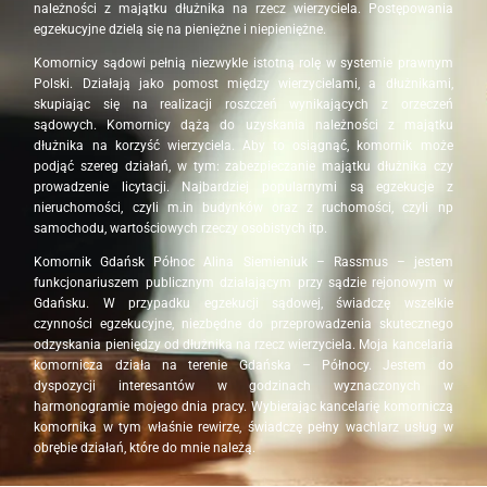
należności z majątku dłużnika na rzecz wierzyciela. Postępowania
egzekucyjne dzielą się na pieniężne i niepieniężne.
Komornicy sądowi pełnią niezwykle istotną rolę w systemie prawnym
Polski. Działają jako pomost między wierzycielami, a dłużnikami,
skupiając się na realizacji roszczeń wynikających z orzeczeń
sądowych. Komornicy dążą do uzyskania należności z majątku
dłużnika na korzyść wierzyciela. Aby to osiągnąć, komornik może
podjąć szereg działań, w tym: zabezpieczanie majątku dłużnika czy
prowadzenie licytacji. Najbardziej popularnymi są egzekucje z
nieruchomości, czyli m.in budynków oraz z ruchomości, czyli np
samochodu, wartościowych rzeczy osobistych itp.
Komornik Gdańsk Północ Alina Siemieniuk – Rassmus – jestem
funkcjonariuszem publicznym działającym przy sądzie rejonowym w
Gdańsku. W przypadku egzekucji sądowej, świadczę wszelkie
czynności egzekucyjne, niezbędne do przeprowadzenia skutecznego
odzyskania pieniędzy od dłużnika na rzecz wierzyciela. Moja kancelaria
komornicza działa na terenie Gdańska – Północy. Jestem do
dyspozycji interesantów w godzinach wyznaczonych w
harmonogramie mojego dnia pracy. Wybierając kancelarię komorniczą
komornika w tym właśnie rewirze, świadczę pełny wachlarz usług w
obrębie działań, które do mnie należą.