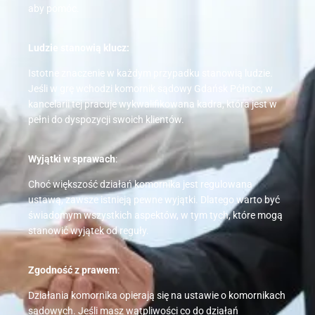
aby pomóc.
Ludzie stanowią klucz:
Istotne znaczenie w każdym przypadku stanowią ludzie.
Jeśli w grę wchodzi komornik sądowy Gdańsk Północ, w
kancelarii tej pracuje wykwalifikowana kadra, która jest w
pełni do dyspozycji swoich klientów.
Wyjątki w sprawach
:
Choć większość działań komornika jest regulowana
ustawą, zawsze istnieją pewne wyjątki. Dlatego warto być
świadomym wszystkich aspektów, w tym tych, które mogą
stanowić wyjątek od reguły.
Zgodność z prawem
:
Działania komornika opierają się na ustawie o komornikach
sądowych. Jeśli masz wątpliwości co do działań