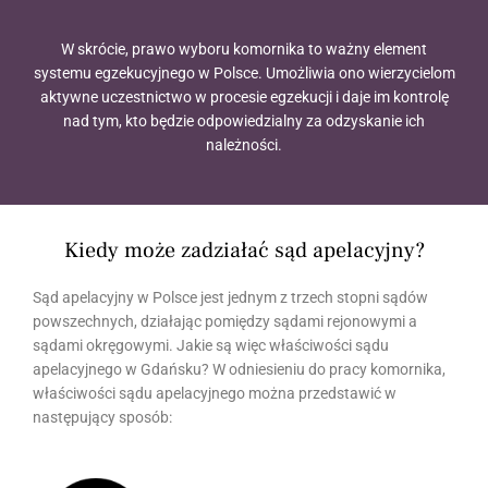
W skrócie, prawo wyboru komornika to ważny element
systemu egzekucyjnego w Polsce. Umożliwia ono wierzycielom
aktywne uczestnictwo w procesie egzekucji i daje im kontrolę
nad tym, kto będzie odpowiedzialny za odzyskanie ich
należności.
Kiedy może zadziałać sąd apelacyjny?
Sąd apelacyjny w Polsce jest jednym z trzech stopni sądów
powszechnych, działając pomiędzy sądami rejonowymi a
sądami okręgowymi. Jakie są więc właściwości sądu
apelacyjnego w Gdańsku? W odniesieniu do pracy komornika,
właściwości sądu apelacyjnego można przedstawić w
następujący sposób: