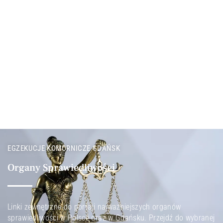
EGZEKUCJE KOMORNICZE GDAŃSK
Organy Sprawiedliwości
Linki zewnętrzne do portali najważniejszych organów
sprawiedliwości w Polsce oraz w Gdańsku. Przejdź do wybranej