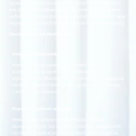
egzekucji komorniczej na terenie Gdańsk Północ, kluczowe
jest, abyście skontaktowali się bezpośrednio z komornikiem
sądowym. Komornik działający w obszarze właściwości Sądu
Rejonowego Gdańsk Północ jest tutaj do Państwa dyspozycji.
Dlaczego warto się skontaktować?
Kompetencje komornika
:
Komornik sądowy posiada uprawnienia do
przeprowadzania egzekucji na podstawie tytułów
wykonawczych. Właściwości tego komornika rozciągają się
na obszar Gdańsk Północ, co jest zgodne z art. 10 ustawy
o komornikach sądowych.
Wsparcie w trudnych sprawach
:
Wiele z kwestii związanych z egzekucją może być
skomplikowanych. Czy chodzi o opróżnienie pomieszczeń,
czy innych kroków w procesie egzekucji, komornik jest tu,