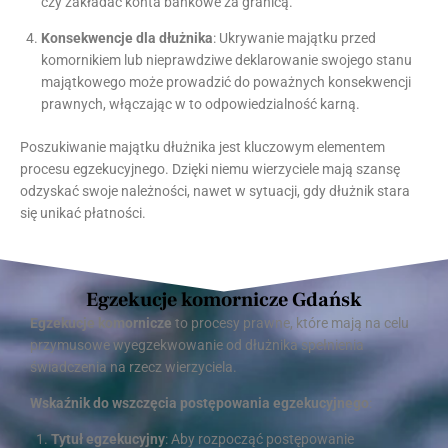
czy zakładać konta bankowe za granicą.
Konsekwencje dla dłużnika
: Ukrywanie majątku przed
komornikiem lub nieprawdziwe deklarowanie swojego stanu
majątkowego może prowadzić do poważnych konsekwencji
prawnych, włączając w to odpowiedzialność karną.
Poszukiwanie majątku dłużnika jest kluczowym elementem
procesu egzekucyjnego. Dzięki niemu wierzyciele mają szansę
odzyskać swoje należności, nawet w sytuacji, gdy dłużnik stara
się unikać płatności.
Egzekucje komornicze Gdańsk
Egzekucje komornicze
to procesy prawne, które mają na celu
przymusowe wyegzekwowanie od dłużnika spełnienia
świadczenia na rzecz wierzyciela.
Wskaźnik do wszczęcia postępowania egzekucyjnego
:
Tytuł egzekucyjny
: Aby rozpocząć postępowanie