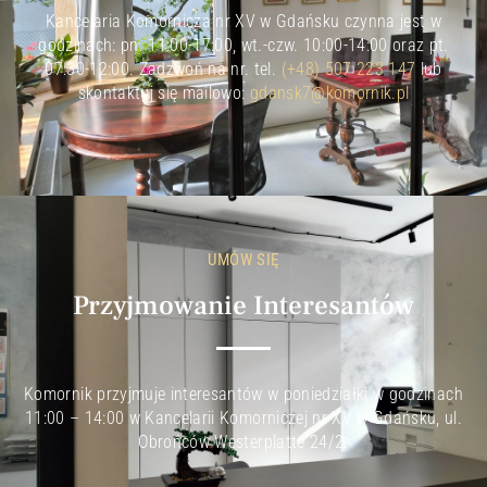
Kancelaria Komornicza nr XV w Gdańsku czynna jest w
godzinach: pn. 11:00-17:00, wt.-czw. 10:00-14:00 oraz pt.
07:30-12:00. Zadzwoń na nr. tel.
(+48) 507 223 147
lub
skontaktuj się mailowo:
gdansk7@komornik.pl
UMÓW SIĘ
Przyjmowanie Interesantów
Komornik przyjmuje interesantów w poniedziałki w godzinach
11:00 – 14:00 w Kancelarii Komorniczej nr XV w Gdańsku, ul.
Obrońców Westerplatte 24/2.