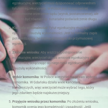
egzekucyjne, wierzyciel musi dysponować odpowiednim
tytułem egzekucyjnym. W Polsce jest to najczęściej
prawomocne orzeczenie sądu (wyrok, postanowienie), ale
może to być również np. notarialne poświadczenie długu.
Klauzula wykonalności
: Tytuł egzekucyjny musi być
opatrzony klauzulą wykonalności. Jest to formalny zapis
potwierdzający, że można przystąpić do przymusowej
egzekucji.
Złożenie wniosku
: Aby wszcząć postępowanie
egzekucyjne, wierzyciel składa wniosek egzekucyjny do
komornika, dołączając do niego tytuł egzekucyjny z
klauzulą wykonalności.
Wybór komornika
: W Polsce wierzyciel ma prawo wyboru
komornika. W Gdańsku działa wiele kancelarii
komorniczych, więc wierzyciel może wybrać tego, który
jego zdaniem będzie najskuteczniejszy.
Przyjęcie wniosku przez komornika
: Po złożeniu wniosku,
komornik ocenia jego kompletność i zasadność. Jeśli