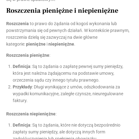
Roszczenia pieniężne i niepieniężne
Roszczenia
to prawo do żądania od kogoś wykonania lub
powstrzymania się od pewnych działań. W kontekście prawnym,
roszczenia dzielą się zazwyczaj na dwie główne
kategorie:
pieniężne
i
niepieniężne
.
Roszczenia pieniężne
:
Definicja
: Są to żądania o zapłatę pewnej sumy pieniędzy,
która jest należna żądającemu na podstawie umowy,
orzeczenia sądu czy innego tytułu prawnego.
Przykłady
: Długi wynikające z umów, odszkodowania za
wypadki komunikacyjne, zaległe czynsze, nieuregulowane
faktury.
Roszczenia niepieniężne
:
Definicja
: Są to żądania, które nie dotyczą bezpośrednio
zapłaty sumy pieniędzy, ale dotyczą innych form
zadośćuczynienia lub spełnienia obowiązku.