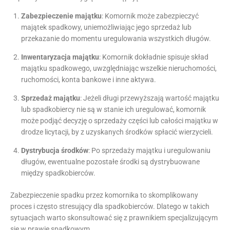
Zabezpieczenie majątku
: Komornik może zabezpieczyć
majątek spadkowy, uniemożliwiając jego sprzedaż lub
przekazanie do momentu uregulowania wszystkich długów.
Inwentaryzacja majątku
: Komornik dokładnie spisuje skład
majątku spadkowego, uwzględniając wszelkie nieruchomości,
ruchomości, konta bankowe i inne aktywa.
Sprzedaż majątku
: Jeżeli długi przewyższają wartość majątku
lub spadkobiercy nie są w stanie ich uregulować, komornik
może podjąć decyzję o sprzedaży części lub całości majątku w
drodze licytacji, by z uzyskanych środków spłacić wierzycieli.
Dystrybucja środków
: Po sprzedaży majątku i uregulowaniu
długów, ewentualne pozostałe środki są dystrybuowane
między spadkobierców.
Zabezpieczenie spadku przez komornika to skomplikowany
proces i często stresujący dla spadkobierców. Dlatego w takich
sytuacjach warto skonsultować się z prawnikiem specjalizującym
się w prawie spadkowym.