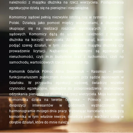
należności z majątku dłużnika na rzecz wierzyciela. Postępowania
egzekucyjne dzielą się na pieniężne i niepieniężne.
Komornicy sądowi pełnią niezwykle istotną rolę w systemie prawnym
Polski. Działają jako pomost między wierzycielami, a dłużnikami,
skupiając się na realizacji roszczeń wynikających z orzeczeń
sądowych. Komornicy dążą do uzyskania należności z majątku
dłużnika na korzyść wierzyciela. Aby to osiągnąć, komornik może
podjąć szereg działań, w tym: zabezpieczanie majątku dłużnika czy
prowadzenie licytacji. Najbardziej popularnymi są egzekucje z
nieruchomości, czyli m.in budynków oraz z ruchomości, czyli np
samochodu, wartościowych rzeczy osobistych itp.
Komornik Gdańsk Północ Alina Siemieniuk – Rassmus – jestem
funkcjonariuszem publicznym działającym przy sądzie rejonowym w
Gdańsku. W przypadku egzekucji sądowej, świadczę wszelkie
czynności egzekucyjne, niezbędne do przeprowadzenia skutecznego
odzyskania pieniędzy od dłużnika na rzecz wierzyciela. Moja kancelaria
komornicza działa na terenie Gdańska – Północy. Jestem do
dyspozycji interesantów w godzinach wyznaczonych w
harmonogramie mojego dnia pracy. Wybierając kancelarię komorniczą
komornika w tym właśnie rewirze, świadczę pełny wachlarz usług w
obrębie działań, które do mnie należą.