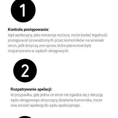
Kontrola postępowania:
Sąd apelacyjny, jako instancja wyższa, może badać legalność
postępowań prowadzonych przez komorników na wniosek
stron, jeśli dotyczą one spraw, które pierwotnie były
rozpatrywane w sądach okręgowych.
Rozpatrywanie apelacji:
W przypadku, gdy jedna ze stron nie zgadza się z decyzją
sądu okręgowego dotyczącą działania komornika, może
ona wnosić apelację do sądu apelacyjnego.