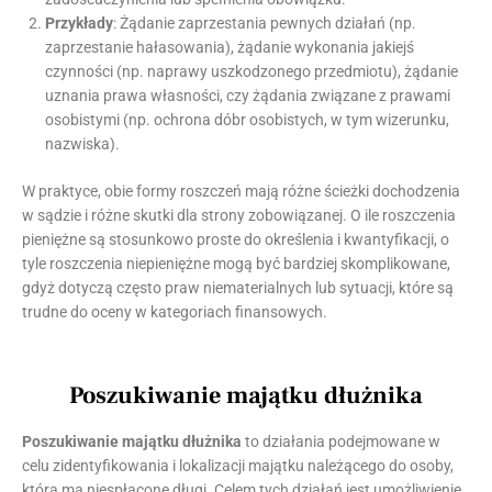
Przykłady
: Żądanie zaprzestania pewnych działań (np.
zaprzestanie hałasowania), żądanie wykonania jakiejś
czynności (np. naprawy uszkodzonego przedmiotu), żądanie
uznania prawa własności, czy żądania związane z prawami
osobistymi (np. ochrona dóbr osobistych, w tym wizerunku,
nazwiska).
W praktyce, obie formy roszczeń mają różne ścieżki dochodzenia
w sądzie i różne skutki dla strony zobowiązanej. O ile roszczenia
pieniężne są stosunkowo proste do określenia i kwantyfikacji, o
tyle roszczenia niepieniężne mogą być bardziej skomplikowane,
gdyż dotyczą często praw niematerialnych lub sytuacji, które są
trudne do oceny w kategoriach finansowych.
Poszukiwanie majątku dłużnika
Poszukiwanie majątku dłużnika
to działania podejmowane w
celu zidentyfikowania i lokalizacji majątku należącego do osoby,
która ma niespłacone długi. Celem tych działań jest umożliwienie