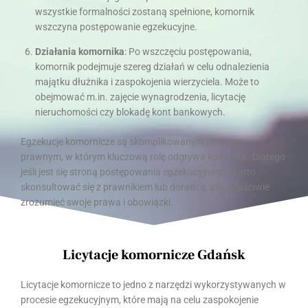
wszystkie formalności zostaną spełnione, komornik
wszczyna postępowanie egzekucyjne.
Działania komornika
: Po wszczęciu postępowania,
komornik podejmuje szereg działań w celu odnalezienia
majątku dłużnika i zaspokojenia wierzyciela. Może to
obejmować m.in. zajęcie wynagrodzenia, licytację
nieruchomości czy blokadę kont bankowych.
Egzekucje komornicze są skomplikowanym procesem
prawnym, w którym kluczową rolę odgrywa komornik. Dlatego
jeśli jest się stroną postępowania egzekucyjnego, warto
skonsultować się z prawnikiem lub doradcą, aby właściwie
zrozumieć swoje prawa i obowiązki.
Licytacje komornicze Gdańsk
Licytacje komornicze to jedno z narzędzi wykorzystywanych w
procesie egzekucyjnym, które mają na celu zaspokojenie