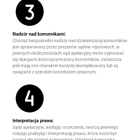
Nadzór nad komornikami:
Chociaż bezpośredni nadzór nad działalnością komorników
jest sprawowany przez prezesów sądów rejonowych, w
pewnych okolicznościach sąd apelacyjny może zajmować
się skargami dotyczącymi pracy komorników, zwłaszcza
jeśli mają one charakter bardziej skomplikowany lub są
związane z szerokim kontekstem prawnym.
Interpretacja prawa:
Sądy apelacyjne, wydając orzeczenia, tworzą pewnego
rodzaju praktykę i interpretację prawa, która może być
istotna dla działań komorników. Działania komornika