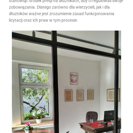
stanowiąc środek presji na dłużnikach, aby ci regulowali swoje
zobowiązania. Dlatego zarówno dla wierzycieli, jak i dla
dłużników ważne jest zrozumienie zasad funkcjonowania
licytacji oraz ich praw w tym procesie.