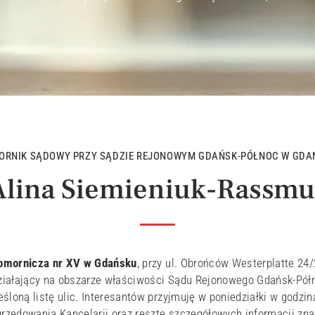
ORNIK SĄDOWY PRZY SĄDZIE REJONOWYM GDAŃSK-PÓŁNOC W GDA
Alina Siemieniuk-Rassmu
Komornicza nr XV w Gdańsku
, przy ul. Obrońców Westerplatte 24/
działający na obszarze właściwości Sądu Rejonowego Gdańsk-Pół
śloną listę ulic. Interesantów przyjmuję w poniedziałki w godzin
urzędowania Kancelarii oraz resztę szczegółowych informacji znaj