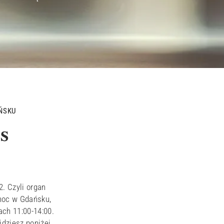
ŃSKU
s
2. Czyli organ
noc w Gdańsku,
ach 11:00-14:00.
dziesz poniżej.