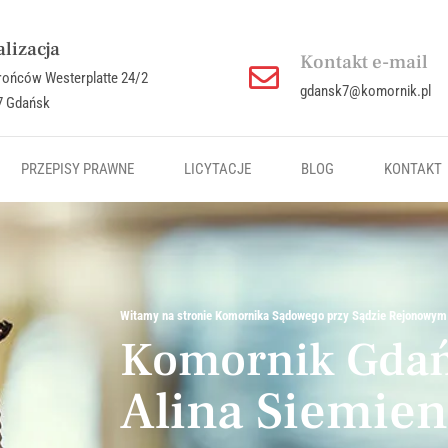
lizacja
Kontakt e-mail
brońców Westerplatte 24/2
gdansk7@komornik.pl
7 Gdańsk
PRZEPISY PRAWNE
LICYTACJE
BLOG
KONTAKT
Witamy na stronie Komornika Sądowego przy Sądzie Rejonowy
Komornik Gdań
Alina Siemie