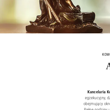
KOM
Kancelaria 
egzekucyjny, 
obejmujący okre
Pełne godziny 