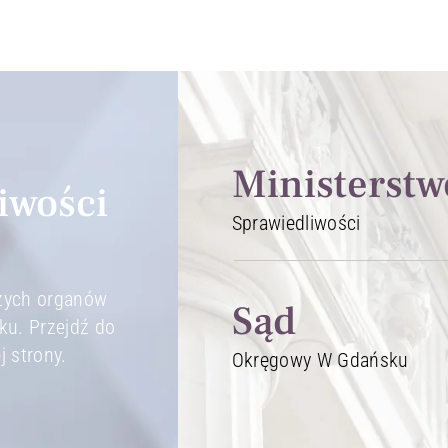
Ministerstw
iwości
Sprawiedliwości
szych organów
Sąd
ku. Przejdź do
j strony.
Okręgowy W Gdańsku