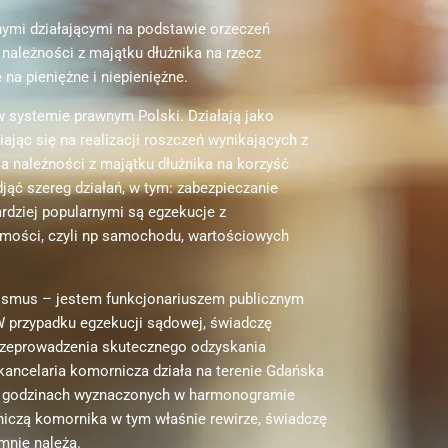
ymi działającymi na podstawie orzeczeń
należności z majątku dłużnika na rzecz
 na pieniężne i niepieniężne.
w systemie prawnym Polski. Działają jako
ając się na realizacji roszczeń wynikających z
 należności z majątku dłużnika na korzyść
jąć szereg działań, w tym: zabezpieczanie
ardziej popularnymi są egzekucje z
omości, czyli np samochodu, wartościowych
ssmus – jestem funkcjonariuszem publicznym
W przypadku egzekucji sądowej, świadczę
przeprowadzenia skutecznego odzyskania
 kancelaria komornicza działa na terenie Gdańska
 w godzinach wyznaczonych w harmonogramie
niczą komornika w tym właśnie rewirze, świadczę
 mnie należą.