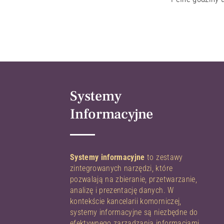
Systemy
Informacyjne
Systemy informacyjne
to zestawy
zintegrowanych narzędzi, które
pozwalają na zbieranie, przetwarzanie,
analizę i prezentację danych. W
kontekście kancelarii komorniczej,
systemy informacyjne są niezbędne do
efektywnego zarządzania informacjami