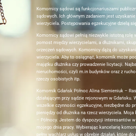
Komornicy sądowi są funkcjonariuszami publiczn
sądowych. Ich głównym zadaniem jest uzyskanie 
wierzyciela. Postępowania egzekucyjne dzielą się
Komornicy sądowi pełnią niezwykle istotną rolę 
pomost między wierzycielami, a dłużnikami, skupi
orzeczeń sądowych. Komornicy dążą do uzyskania
wierzyciela. Aby to osiągnąć, komornik może pod
majątku dłużnika czy prowadzenie licytacji. Najb
nieruchomości, czyli m.in budynków oraz z ruch
rzeczy osobistych itp.
Komornik Gdańsk Północ Alina Siemieniuk – Ra
działającym przy sądzie rejonowym w Gdańsku. 
wszelkie czynności egzekucyjne, niezbędne do 
pieniędzy od dłużnika na rzecz wierzyciela. Moja
– Północy. Jestem do dyspozycji interesantów
mojego dnia pracy. Wybierając kancelarię komor
pełny wachlarz usług w obrębie działań, które do