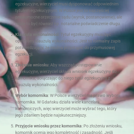
egzekucyjne, wierzyciel musi dysponować odpowiednim
tytułem egzekucyjnym. W Polsce jest to najczęściej
prawomocne orzeczenie sądu (wyrok, postanowienie), ale
może to być również np. notarialne poświadczenie długu.
Klauzula wykonalności
: Tytuł egzekucyjny musi być
opatrzony klauzulą wykonalności. Jest to formalny zapis
potwierdzający, że można przystąpić do przymusowej
egzekucji.
Złożenie wniosku
: Aby wszcząć postępowanie
egzekucyjne, wierzyciel składa wniosek egzekucyjny do
komornika, dołączając do niego tytuł egzekucyjny z
klauzulą wykonalności.
Wybór komornika
: W Polsce wierzyciel ma prawo wyboru
komornika. W Gdańsku działa wiele kancelarii
komorniczych, więc wierzyciel może wybrać tego, który
jego zdaniem będzie najskuteczniejszy.
Przyjęcie wniosku przez komornika
: Po złożeniu wniosku,
komornik ocenia jego kompletność i zasadność. Jeśli