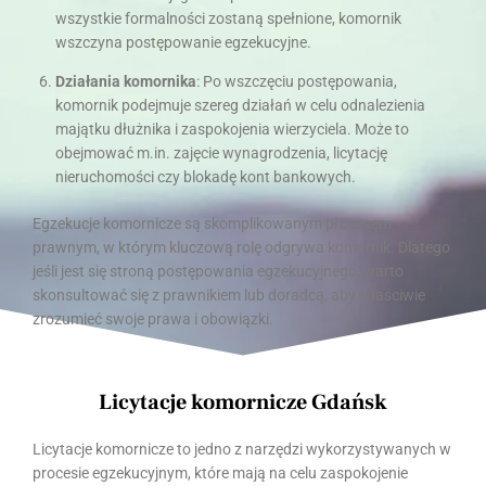
wszystkie formalności zostaną spełnione, komornik
wszczyna postępowanie egzekucyjne.
Działania komornika
: Po wszczęciu postępowania,
komornik podejmuje szereg działań w celu odnalezienia
majątku dłużnika i zaspokojenia wierzyciela. Może to
obejmować m.in. zajęcie wynagrodzenia, licytację
nieruchomości czy blokadę kont bankowych.
Egzekucje komornicze są skomplikowanym procesem
prawnym, w którym kluczową rolę odgrywa komornik. Dlatego
jeśli jest się stroną postępowania egzekucyjnego, warto
skonsultować się z prawnikiem lub doradcą, aby właściwie
zrozumieć swoje prawa i obowiązki.
Licytacje komornicze Gdańsk
Licytacje komornicze to jedno z narzędzi wykorzystywanych w
procesie egzekucyjnym, które mają na celu zaspokojenie