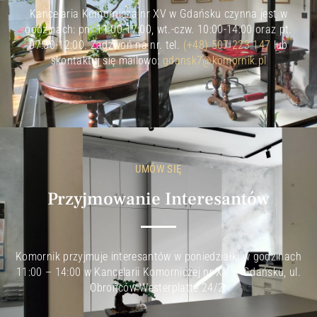
Kancelaria Komornicza nr XV w Gdańsku czynna jest w
godzinach: pn. 11:00-17:00, wt.-czw. 10:00-14:00 oraz pt.
07:30-12:00. Zadzwoń na nr. tel.
(+48) 507 223 147
lub
skontaktuj się mailowo:
gdansk7@komornik.pl
UMÓW SIĘ
Przyjmowanie Interesantów
Komornik przyjmuje interesantów w poniedziałki w godzinach
11:00 – 14:00 w Kancelarii Komorniczej nr XV w Gdańsku, ul.
Obrońców Westerplatte 24/2.