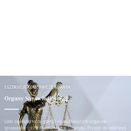
EGZEKUCJE KOMORNICZE GDAŃSK
Organy Sprawiedliwości
Linki zewnętrzne do portali najważniejszych organów
sprawiedliwości w Polsce oraz w Gdańsku. Przejdź do wybranej