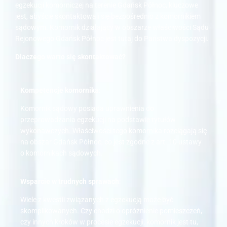
egzekucji komorniczej na terenie Gdańsk Północ, kluczowe
jest, abyście skontaktowali się bezpośrednio z komornikiem
sądowym. Komornik działający w obszarze właściwości Sądu
Rejonowego Gdańsk Północ jest tutaj do Państwa dyspozycji.
Dlaczego warto się skontaktować?
Kompetencje komornika
:
Komornik sądowy posiada uprawnienia do
przeprowadzania egzekucji na podstawie tytułów
wykonawczych. Właściwości tego komornika rozciągają się
na obszar Gdańsk Północ, co jest zgodne z art. 10 ustawy
o komornikach sądowych.
Wsparcie w trudnych sprawach
:
Wiele z kwestii związanych z egzekucją może być
skomplikowanych. Czy chodzi o opróżnienie pomieszczeń,
czy innych kroków w procesie egzekucji, komornik jest tu,