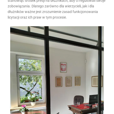
stanowiąc środek presji na dłużnikach, aby ci regulowali swoje
zobowiązania. Dlatego zarówno dla wierzycieli, jak i dla
dłużników ważne jest zrozumienie zasad funkcjonowania
licytacji oraz ich praw w tym procesie.