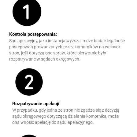
Kontrola postępowania:
Sąd apelacyjny, jako instancja wyższa, może badać legalność
postępowań prowadzonych przez komorników na wniosek
stron, jeśli dotyczą one spraw, które pierwotnie były
rozpatrywane w sądach okręgowych.
Rozpatrywanie apelacji:
W przypadku, gdy jedna ze stron nie zgadza się z decyzją
sądu okręgowego dotyczącą działania komornika, może
ona wnosić apelację do sądu apelacyjnego.