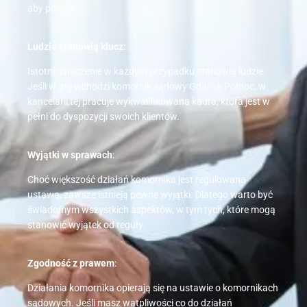
aby pomóc.
Ludzie stanowią klucz:
Istotne znaczenie w każdym przypadku stanowią ludzie.
Jeśli w grę wchodzi komornik sądowy Gdańsk Północ, w
kancelarii tej pracuje wykwalifikowana kadra, która jest w
pełni do dyspozycji swoich klientów.
Wyjątki w sprawach
:
Choć większość działań komornika jest regulowana
ustawą, zawsze istnieją pewne wyjątki. Dlatego warto być
świadomym wszystkich aspektów, w tym tych, które mogą
stanowić wyjątek od reguły.
Zgodność z prawem
:
Działania komornika opierają się na ustawie o komornikach
sądowych. Jeśli masz wątpliwości co do działań