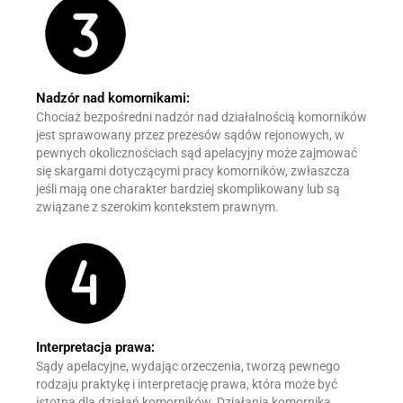
Nadzór nad komornikami:
Chociaż bezpośredni nadzór nad działalnością komorników
jest sprawowany przez prezesów sądów rejonowych, w
pewnych okolicznościach sąd apelacyjny może zajmować
się skargami dotyczącymi pracy komorników, zwłaszcza
jeśli mają one charakter bardziej skomplikowany lub są
związane z szerokim kontekstem prawnym.
Interpretacja prawa:
Sądy apelacyjne, wydając orzeczenia, tworzą pewnego
rodzaju praktykę i interpretację prawa, która może być
istotna dla działań komorników. Działania komornika