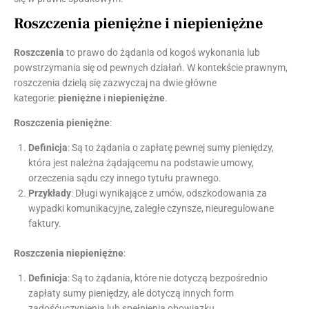
Roszczenia pieniężne i niepieniężne
Roszczenia
to prawo do żądania od kogoś wykonania lub
powstrzymania się od pewnych działań. W kontekście prawnym,
roszczenia dzielą się zazwyczaj na dwie główne
kategorie:
pieniężne
i
niepieniężne
.
Roszczenia pieniężne
:
Definicja
: Są to żądania o zapłatę pewnej sumy pieniędzy,
która jest należna żądającemu na podstawie umowy,
orzeczenia sądu czy innego tytułu prawnego.
Przykłady
: Długi wynikające z umów, odszkodowania za
wypadki komunikacyjne, zaległe czynsze, nieuregulowane
faktury.
Roszczenia niepieniężne
:
Definicja
: Są to żądania, które nie dotyczą bezpośrednio
zapłaty sumy pieniędzy, ale dotyczą innych form
zadośćuczynienia lub spełnienia obowiązku.