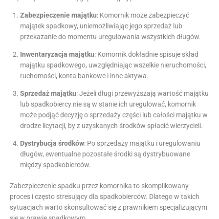
Zabezpieczenie majątku
: Komornik może zabezpieczyć
majątek spadkowy, uniemożliwiając jego sprzedaż lub
przekazanie do momentu uregulowania wszystkich długów.
Inwentaryzacja majątku
: Komornik dokładnie spisuje skład
majątku spadkowego, uwzględniając wszelkie nieruchomości,
ruchomości, konta bankowe i inne aktywa.
Sprzedaż majątku
: Jeżeli długi przewyższają wartość majątku
lub spadkobiercy nie są w stanie ich uregulować, komornik
może podjąć decyzję o sprzedaży części lub całości majątku w
drodze licytacji, by z uzyskanych środków spłacić wierzycieli.
Dystrybucja środków
: Po sprzedaży majątku i uregulowaniu
długów, ewentualne pozostałe środki są dystrybuowane
między spadkobierców.
Zabezpieczenie spadku przez komornika to skomplikowany
proces i często stresujący dla spadkobierców. Dlatego w takich
sytuacjach warto skonsultować się z prawnikiem specjalizującym
się w prawie spadkowym.