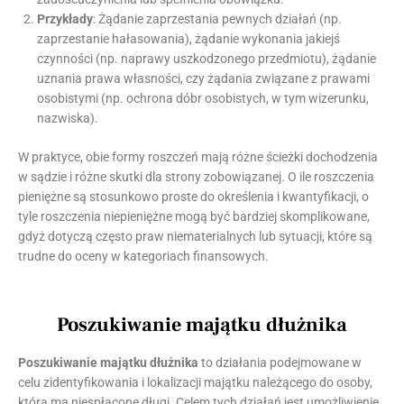
Przykłady
: Żądanie zaprzestania pewnych działań (np.
zaprzestanie hałasowania), żądanie wykonania jakiejś
czynności (np. naprawy uszkodzonego przedmiotu), żądanie
uznania prawa własności, czy żądania związane z prawami
osobistymi (np. ochrona dóbr osobistych, w tym wizerunku,
nazwiska).
W praktyce, obie formy roszczeń mają różne ścieżki dochodzenia
w sądzie i różne skutki dla strony zobowiązanej. O ile roszczenia
pieniężne są stosunkowo proste do określenia i kwantyfikacji, o
tyle roszczenia niepieniężne mogą być bardziej skomplikowane,
gdyż dotyczą często praw niematerialnych lub sytuacji, które są
trudne do oceny w kategoriach finansowych.
Poszukiwanie majątku dłużnika
Poszukiwanie majątku dłużnika
to działania podejmowane w
celu zidentyfikowania i lokalizacji majątku należącego do osoby,
która ma niespłacone długi. Celem tych działań jest umożliwienie