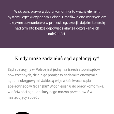
W skrócie, prawo wyboru komornika to ważny element
systemu egzekucyjnego w Polsce. Umożliwia ono wierzycielom
aktywne uczestnictwo w procesie egzekucji i daje im kontrolę
nad tym, kto będzie odpowiedzialny za odzyskanie ich
należności.
Kiedy może zadziałać sąd apelacyjny?
Sąd apelacyjny w Polsce jest jednym z trzech stopni sądów
powszechnych, działając pomiędzy sądami rejonowymi a
sądami okręgowymi. Jakie są więc właściwości sądu
apelacyjnego w Gdańsku? W odniesieniu do pracy komornika,
właściwości sądu apelacyjnego można przedstawić w
następujący sposób: