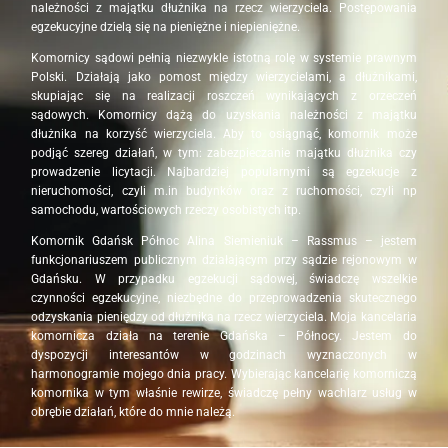
należności z majątku dłużnika na rzecz wierzyciela. Postępowania
egzekucyjne dzielą się na pieniężne i niepieniężne.
Komornicy sądowi pełnią niezwykle istotną rolę w systemie prawnym
Polski. Działają jako pomost między wierzycielami, a dłużnikami,
skupiając się na realizacji roszczeń wynikających z orzeczeń
sądowych. Komornicy dążą do uzyskania należności z majątku
dłużnika na korzyść wierzyciela. Aby to osiągnąć, komornik może
podjąć szereg działań, w tym: zabezpieczanie majątku dłużnika czy
prowadzenie licytacji. Najbardziej popularnymi są egzekucje z
nieruchomości, czyli m.in budynków oraz z ruchomości, czyli np
samochodu, wartościowych rzeczy osobistych itp.
Komornik Gdańsk Północ Alina Siemieniuk – Rassmus – jestem
funkcjonariuszem publicznym działającym przy sądzie rejonowym w
Gdańsku. W przypadku egzekucji sądowej, świadczę wszelkie
czynności egzekucyjne, niezbędne do przeprowadzenia skutecznego
odzyskania pieniędzy od dłużnika na rzecz wierzyciela. Moja kancelaria
komornicza działa na terenie Gdańska – Północy. Jestem do
dyspozycji interesantów w godzinach wyznaczonych w
harmonogramie mojego dnia pracy. Wybierając kancelarię komorniczą
komornika w tym właśnie rewirze, świadczę pełny wachlarz usług w
obrębie działań, które do mnie należą.