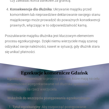
czy zakładać konta bankowe za granicą.
Konsekwencje dla dłużnika
: Ukrywanie majątku przed
komornikiem lub nieprawdziwe deklarowanie swojego stanu
majątkowego może prowadzić do poważnych konsekwencji
prawnych, włączając w to odpowiedzialność karną.
Poszukiwanie majątku dłużnika jest kluczowym elementem
procesu egzekucyjnego. Dzięki niemu wierzyciele mają szansę
odzyskać swoje należności, nawet w sytuacji, gdy dłużnik stara
się unikać płatności.
Egzekucje komornicze Gdańsk
Egzekucje komornicze
to procesy prawne, które mają na celu
przymusowe wyegzekwowanie od dłużnika spełnienia
świadczenia na rzecz wierzyciela.
Wskaźnik do wszczęcia postępowania egzekucyjnego
:
Tytuł egzekucyjny
: Aby rozpocząć postępowanie