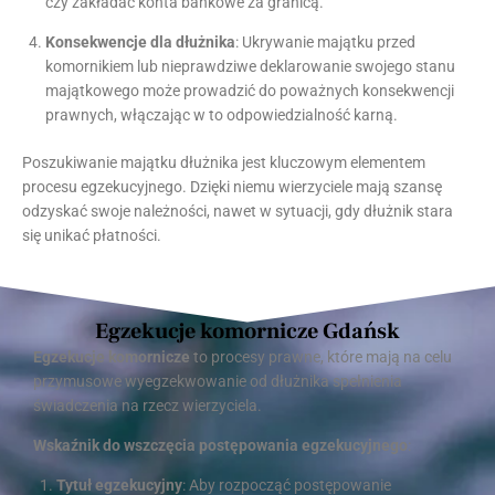
czy zakładać konta bankowe za granicą.
Konsekwencje dla dłużnika
: Ukrywanie majątku przed
komornikiem lub nieprawdziwe deklarowanie swojego stanu
majątkowego może prowadzić do poważnych konsekwencji
prawnych, włączając w to odpowiedzialność karną.
Poszukiwanie majątku dłużnika jest kluczowym elementem
procesu egzekucyjnego. Dzięki niemu wierzyciele mają szansę
odzyskać swoje należności, nawet w sytuacji, gdy dłużnik stara
się unikać płatności.
Egzekucje komornicze Gdańsk
Egzekucje komornicze
to procesy prawne, które mają na celu
przymusowe wyegzekwowanie od dłużnika spełnienia
świadczenia na rzecz wierzyciela.
Wskaźnik do wszczęcia postępowania egzekucyjnego
:
Tytuł egzekucyjny
: Aby rozpocząć postępowanie