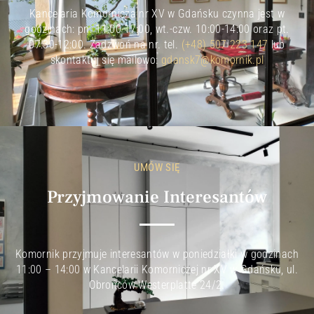
Kancelaria Komornicza nr XV w Gdańsku czynna jest w
godzinach: pn. 11:00-17:00, wt.-czw. 10:00-14:00 oraz pt.
07:30-12:00. Zadzwoń na nr. tel.
(+48) 507 223 147
lub
skontaktuj się mailowo:
gdansk7@komornik.pl
UMÓW SIĘ
Przyjmowanie Interesantów
Komornik przyjmuje interesantów w poniedziałki w godzinach
11:00 – 14:00 w Kancelarii Komorniczej nr XV w Gdańsku, ul.
Obrońców Westerplatte 24/2.