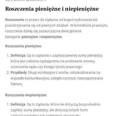
Roszczenia pieniężne i niepieniężne
Roszczenia
to prawo do żądania od kogoś wykonania lub
powstrzymania się od pewnych działań. W kontekście prawnym,
roszczenia dzielą się zazwyczaj na dwie główne
kategorie:
pieniężne
i
niepieniężne
.
Roszczenia pieniężne
:
Definicja
: Są to żądania o zapłatę pewnej sumy pieniędzy,
która jest należna żądającemu na podstawie umowy,
orzeczenia sądu czy innego tytułu prawnego.
Przykłady
: Długi wynikające z umów, odszkodowania za
wypadki komunikacyjne, zaległe czynsze, nieuregulowane
faktury.
Roszczenia niepieniężne
:
Definicja
: Są to żądania, które nie dotyczą bezpośrednio
zapłaty sumy pieniędzy, ale dotyczą innych form
zadośćuczynienia lub spełnienia obowiązku.