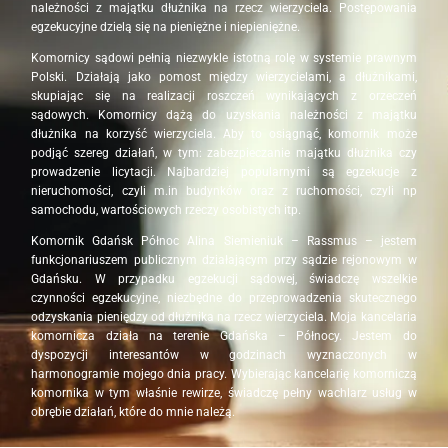
należności z majątku dłużnika na rzecz wierzyciela. Postępowania
egzekucyjne dzielą się na pieniężne i niepieniężne.
Komornicy sądowi pełnią niezwykle istotną rolę w systemie prawnym
Polski. Działają jako pomost między wierzycielami, a dłużnikami,
skupiając się na realizacji roszczeń wynikających z orzeczeń
sądowych. Komornicy dążą do uzyskania należności z majątku
dłużnika na korzyść wierzyciela. Aby to osiągnąć, komornik może
podjąć szereg działań, w tym: zabezpieczanie majątku dłużnika czy
prowadzenie licytacji. Najbardziej popularnymi są egzekucje z
nieruchomości, czyli m.in budynków oraz z ruchomości, czyli np
samochodu, wartościowych rzeczy osobistych itp.
Komornik Gdańsk Północ Alina Siemieniuk – Rassmus – jestem
funkcjonariuszem publicznym działającym przy sądzie rejonowym w
Gdańsku. W przypadku egzekucji sądowej, świadczę wszelkie
czynności egzekucyjne, niezbędne do przeprowadzenia skutecznego
odzyskania pieniędzy od dłużnika na rzecz wierzyciela. Moja kancelaria
komornicza działa na terenie Gdańska – Północy. Jestem do
dyspozycji interesantów w godzinach wyznaczonych w
harmonogramie mojego dnia pracy. Wybierając kancelarię komorniczą
komornika w tym właśnie rewirze, świadczę pełny wachlarz usług w
obrębie działań, które do mnie należą.