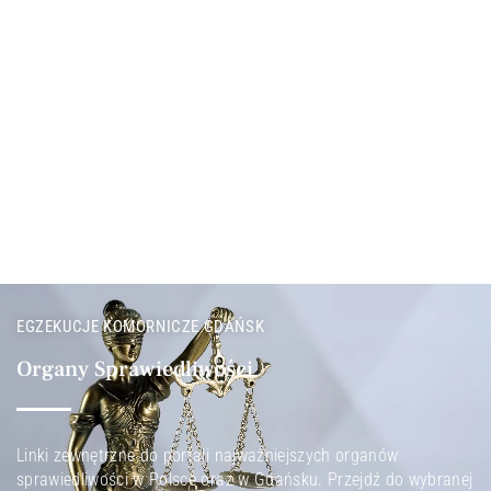
EGZEKUCJE KOMORNICZE GDAŃSK
Organy Sprawiedliwości
Linki zewnętrzne do portali najważniejszych organów
sprawiedliwości w Polsce oraz w Gdańsku. Przejdź do wybranej