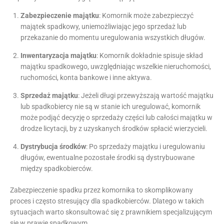
Zabezpieczenie majątku
: Komornik może zabezpieczyć
majątek spadkowy, uniemożliwiając jego sprzedaż lub
przekazanie do momentu uregulowania wszystkich długów.
Inwentaryzacja majątku
: Komornik dokładnie spisuje skład
majątku spadkowego, uwzględniając wszelkie nieruchomości,
ruchomości, konta bankowe i inne aktywa.
Sprzedaż majątku
: Jeżeli długi przewyższają wartość majątku
lub spadkobiercy nie są w stanie ich uregulować, komornik
może podjąć decyzję o sprzedaży części lub całości majątku w
drodze licytacji, by z uzyskanych środków spłacić wierzycieli.
Dystrybucja środków
: Po sprzedaży majątku i uregulowaniu
długów, ewentualne pozostałe środki są dystrybuowane
między spadkobierców.
Zabezpieczenie spadku przez komornika to skomplikowany
proces i często stresujący dla spadkobierców. Dlatego w takich
sytuacjach warto skonsultować się z prawnikiem specjalizującym
się w prawie spadkowym.