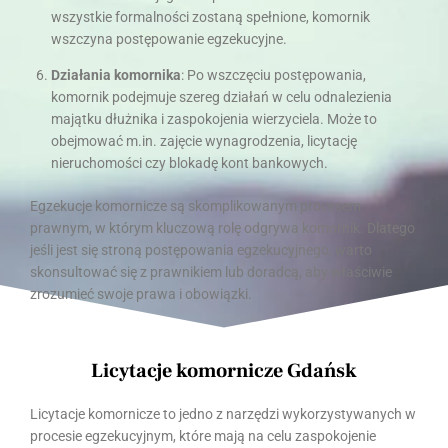
wszystkie formalności zostaną spełnione, komornik
wszczyna postępowanie egzekucyjne.
Działania komornika
: Po wszczęciu postępowania,
komornik podejmuje szereg działań w celu odnalezienia
majątku dłużnika i zaspokojenia wierzyciela. Może to
obejmować m.in. zajęcie wynagrodzenia, licytację
nieruchomości czy blokadę kont bankowych.
Egzekucje komornicze są skomplikowanym procesem
prawnym, w którym kluczową rolę odgrywa komornik. Dlatego
jeśli jest się stroną postępowania egzekucyjnego, warto
skonsultować się z prawnikiem lub doradcą, aby właściwie
zrozumieć swoje prawa i obowiązki.
Licytacje komornicze Gdańsk
Licytacje komornicze to jedno z narzędzi wykorzystywanych w
procesie egzekucyjnym, które mają na celu zaspokojenie