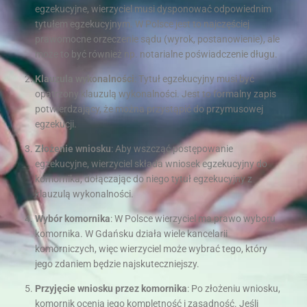
egzekucyjne, wierzyciel musi dysponować odpowiednim
tytułem egzekucyjnym. W Polsce jest to najczęściej
prawomocne orzeczenie sądu (wyrok, postanowienie), ale
może to być również np. notarialne poświadczenie długu.
Klauzula wykonalności
: Tytuł egzekucyjny musi być
opatrzony klauzulą wykonalności. Jest to formalny zapis
potwierdzający, że można przystąpić do przymusowej
egzekucji.
Złożenie wniosku
: Aby wszcząć postępowanie
egzekucyjne, wierzyciel składa wniosek egzekucyjny do
komornika, dołączając do niego tytuł egzekucyjny z
klauzulą wykonalności.
Wybór komornika
: W Polsce wierzyciel ma prawo wyboru
komornika. W Gdańsku działa wiele kancelarii
komorniczych, więc wierzyciel może wybrać tego, który
jego zdaniem będzie najskuteczniejszy.
Przyjęcie wniosku przez komornika
: Po złożeniu wniosku,
komornik ocenia jego kompletność i zasadność. Jeśli