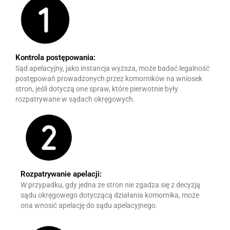
Kontrola postępowania:
Sąd apelacyjny, jako instancja wyższa, może badać legalność
postępowań prowadzonych przez komorników na wniosek
stron, jeśli dotyczą one spraw, które pierwotnie były
rozpatrywane w sądach okręgowych.
Rozpatrywanie apelacji:
W przypadku, gdy jedna ze stron nie zgadza się z decyzją
sądu okręgowego dotyczącą działania komornika, może
ona wnosić apelację do sądu apelacyjnego.