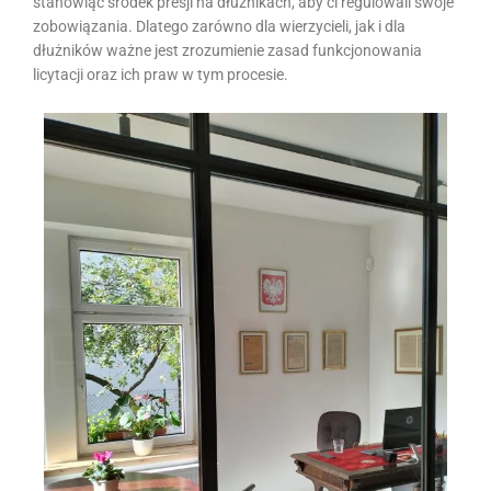
stanowiąc środek presji na dłużnikach, aby ci regulowali swoje
zobowiązania. Dlatego zarówno dla wierzycieli, jak i dla
dłużników ważne jest zrozumienie zasad funkcjonowania
licytacji oraz ich praw w tym procesie.