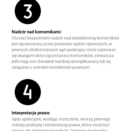
Nadzór nad komornikami:
Chociaż bezpośredni nadzór nad działalnością komorników
jest sprawowany przez prezesów sądów rejonowych, w
pewnych okolicznościach sąd apelacyjny może zajmować
się skargami dotyczącymi pracy komorników, zwłaszcza
jeśli mają one charakter bardziej skomplikowany lub są
związane z szerokim kontekstem prawnym.
Interpretacja prawa:
Sądy apelacyjne, wydając orzeczenia, tworzą pewnego
rodzaju praktykę i interpretację prawa, która może być
istotna dla działań komorników. Działania komornika