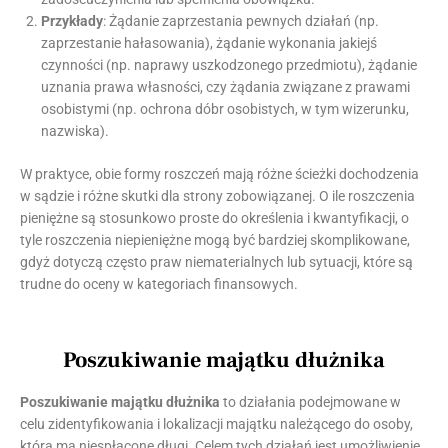
Przykłady
: Żądanie zaprzestania pewnych działań (np.
zaprzestanie hałasowania), żądanie wykonania jakiejś
czynności (np. naprawy uszkodzonego przedmiotu), żądanie
uznania prawa własności, czy żądania związane z prawami
osobistymi (np. ochrona dóbr osobistych, w tym wizerunku,
nazwiska).
W praktyce, obie formy roszczeń mają różne ścieżki dochodzenia
w sądzie i różne skutki dla strony zobowiązanej. O ile roszczenia
pieniężne są stosunkowo proste do określenia i kwantyfikacji, o
tyle roszczenia niepieniężne mogą być bardziej skomplikowane,
gdyż dotyczą często praw niematerialnych lub sytuacji, które są
trudne do oceny w kategoriach finansowych.
Poszukiwanie majątku dłużnika
Poszukiwanie majątku dłużnika
to działania podejmowane w
celu zidentyfikowania i lokalizacji majątku należącego do osoby,
która ma niespłacone długi. Celem tych działań jest umożliwienie