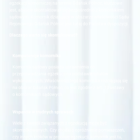
egzekucji komorniczej na terenie Gdańsk Północ, kluczowe
jest, abyście skontaktowali się bezpośrednio z komornikiem
sądowym. Komornik działający w obszarze właściwości Sądu
Rejonowego Gdańsk Północ jest tutaj do Państwa dyspozycji.
Dlaczego warto się skontaktować?
Kompetencje komornika
:
Komornik sądowy posiada uprawnienia do
przeprowadzania egzekucji na podstawie tytułów
wykonawczych. Właściwości tego komornika rozciągają się
na obszar Gdańsk Północ, co jest zgodne z art. 10 ustawy
o komornikach sądowych.
Wsparcie w trudnych sprawach
:
Wiele z kwestii związanych z egzekucją może być
skomplikowanych. Czy chodzi o opróżnienie pomieszczeń,
czy innych kroków w procesie egzekucji, komornik jest tu,