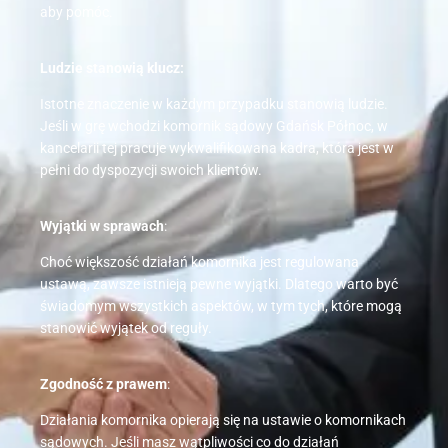
aby pomóc.
Ludzie stanowią klucz:
Istotne znaczenie w każdym przypadku stanowią ludzie.
Jeśli w grę wchodzi komornik sądowy Gdańsk Północ, w
kancelarii tej pracuje wykwalifikowana kadra, która jest w
pełni do dyspozycji swoich klientów.
Wyjątki w sprawach
:
Choć większość działań komornika jest regulowana
ustawą, zawsze istnieją pewne wyjątki. Dlatego warto być
świadomym wszystkich aspektów, w tym tych, które mogą
stanowić wyjątek od reguły.
Zgodność z prawem
:
Działania komornika opierają się na ustawie o komornikach
sądowych. Jeśli masz wątpliwości co do działań