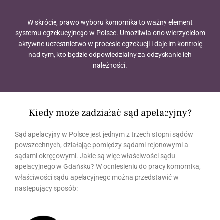
W skrócie, prawo wyboru komornika to ważny element
systemu egzekucyjnego w Polsce. Umożliwia ono wierzycielom
aktywne uczestnictwo w procesie egzekucji i daje im kontrolę
nad tym, kto będzie odpowiedzialny za odzyskanie ich
należności.
Kiedy może zadziałać sąd apelacyjny?
Sąd apelacyjny w Polsce jest jednym z trzech stopni sądów
powszechnych, działając pomiędzy sądami rejonowymi a
sądami okręgowymi. Jakie są więc właściwości sądu
apelacyjnego w Gdańsku? W odniesieniu do pracy komornika,
właściwości sądu apelacyjnego można przedstawić w
następujący sposób: