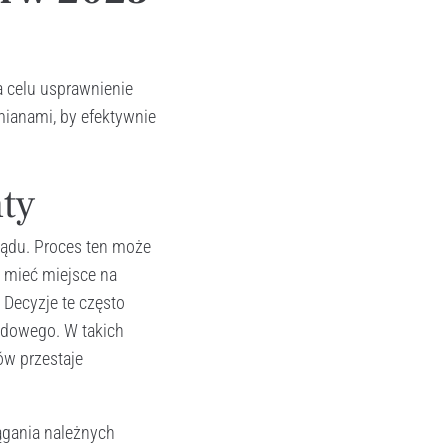
 celu usprawnienie
mianami, by efektywnie
ty
sądu. Proces ten może
e mieć miejsce na
 Decyzje te często
sądowego. W takich
ów przestaje
ągania należnych