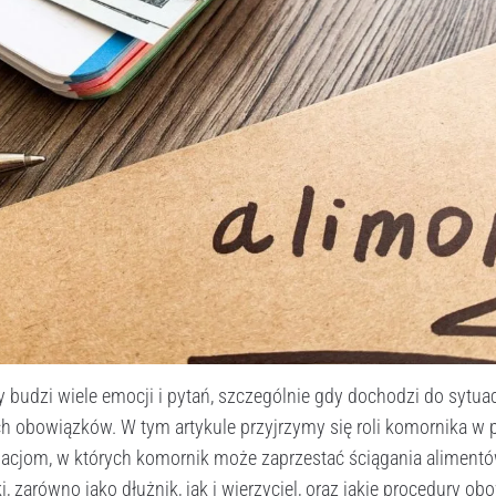
y budzi wiele emocji i pytań, szczególnie gdy dochodzi do sytuacj
h obowiązków. W tym artykule przyjrzymy się roli komornika w p
uacjom, w których komornik może zaprzestać ściągania alimentów
 zarówno jako dłużnik, jak i wierzyciel, oraz jakie procedury ob