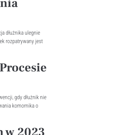
nia
ja dłużnika ulegnie
ek rozpatrywany jest
 Procesie
encji, gdy dłużnik nie
wania komornika o
m w 2023