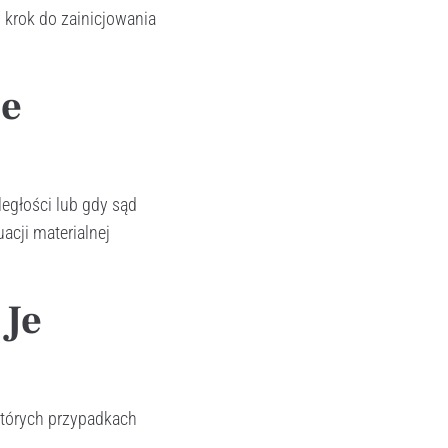
 krok do zainicjowania
je
egłości lub gdy sąd
acji materialnej
 Je
których przypadkach