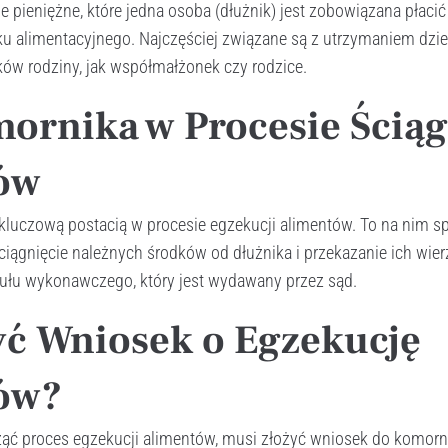
 pieniężne, które jedna osoba (dłużnik) jest zobowiązana płacić 
 alimentacyjnego. Najczęściej związane są z utrzymaniem dziec
ów rodziny, jak współmałżonek czy rodzice.
ornika w Procesie Ścią
ów
 kluczową postacią w procesie egzekucji alimentów. To na nim 
iągnięcie należnych środków od dłużnika i przekazanie ich wie
tułu wykonawczego, który jest wydawany przez sąd.
yć Wniosek o Egzekucję
ów?
ząć proces egzekucji alimentów, musi złożyć wniosek do komorn