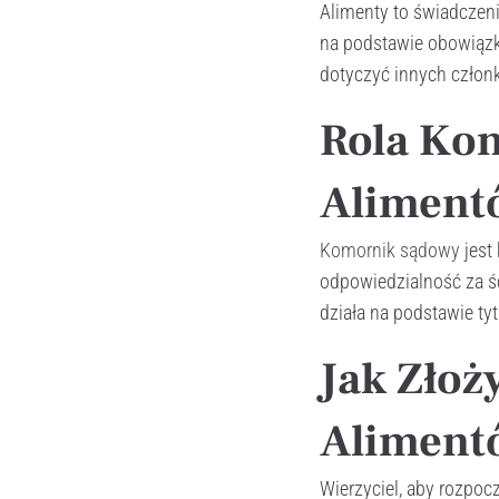
Alimenty to świadczenie
na podstawie obowiązku
dotyczyć innych członk
Rola Kom
Aliment
Komornik sądowy
jest
odpowiedzialność za śc
działa na podstawie ty
Jak Złoż
Aliment
Wierzyciel, aby rozpoc