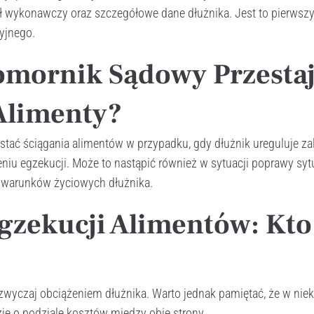
ł wykonawczy oraz szczegółowe dane dłużnika. Jest to pierwszy
yjnego.
omornik Sądowy Przesta
Alimenty?
ać ściągania alimentów w przypadku, gdy dłużnik ureguluje zal
iu egzekucji. Może to nastąpić również w sytuacji poprawy sytu
y warunków życiowych dłużnika.
gzekucji Alimentów: Kto
zwyczaj obciążeniem dłużnika. Warto jednak pamiętać, że w nie
ję o podziale kosztów między obie strony.