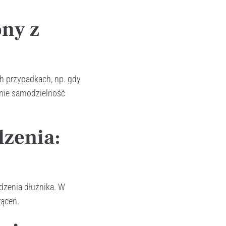
ny z
h przypadkach, np. gdy
gnie samodzielność
zenia:
dzenia dłużnika. W
rąceń.