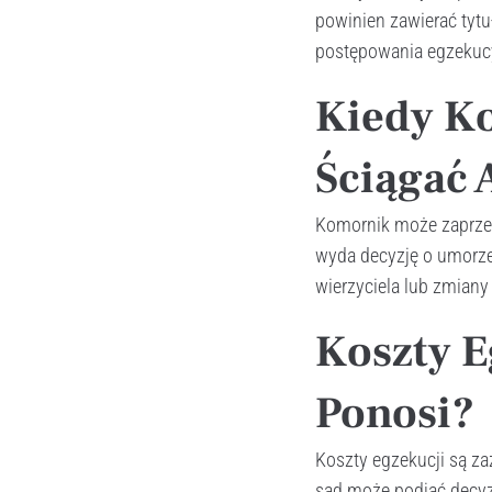
powinien zawierać tytu
postępowania egzekuc
Kiedy K
Ściągać 
Komornik może zaprzest
wyda decyzję o umorzen
wierzyciela lub zmian
Koszty E
Ponosi?
Koszty egzekucji są za
sąd może podjąć decyz