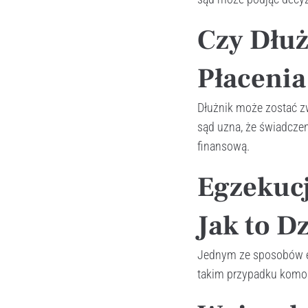
Czy Dłuż
Płaceni
Dłużnik może zostać z
sąd uzna, że świadczen
finansową.
Egzekuc
Jak to D
Jednym ze sposobów eg
takim przypadku komorn