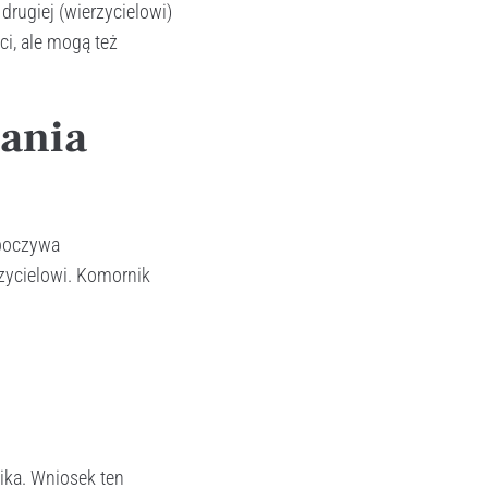
drugiej (wierzycielowi)
i, ale mogą też
gania
spoczywa
rzycielowi. Komornik
ika. Wniosek ten